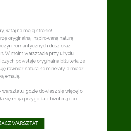
y, witaj na mojej stronie!
rzę oryginalną, inspirowaną naturą
iewczyn, romantycznych dusz oraz
lin. W moim warsztacie przy użyciu
iczych powstaje oryginalna biżuteria ze
uję również naturalne minerały, a miedź
ą emalią.
warsztatu, gdzie dowiesz się więcej o
ła się moja przygoda z biżuterią i co
BACZ WARSZTAT