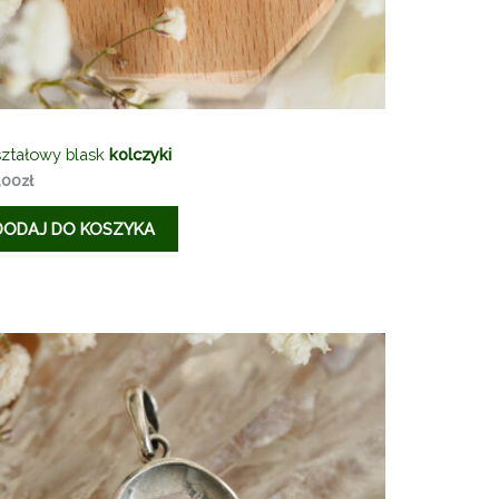
ształowy blask
kolczyki
,00
zł
DODAJ DO KOSZYKA