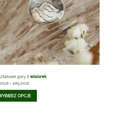
ztałowe góry II
wisiorek
Zakres
,00
zł
–
485,00
zł
cen:
od
WYBIERZ OPCJE
395,00zł
do
485,00zł