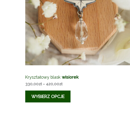
Kryształowy blask
wisiorek
Zakres
330,00
zł
–
420,00
zł
cen:
od
WYBIERZ OPCJE
330,00zł
do
420,00zł