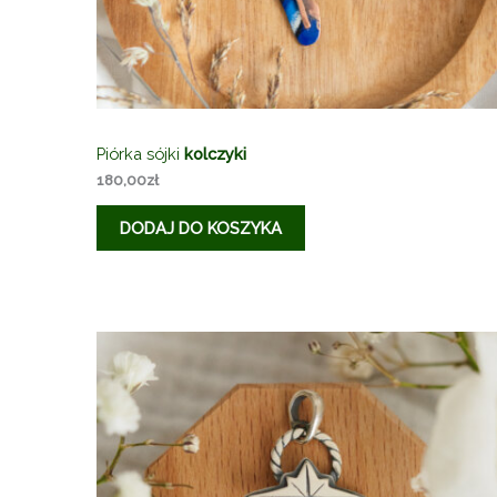
Piórka sójki
kolczyki
180,00
zł
DODAJ DO KOSZYKA