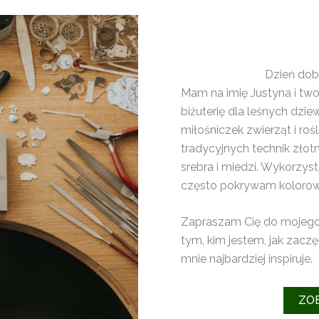
Dzień dobr
Mam na imię Justyna i two
biżuterię dla leśnych dz
miłośniczek zwierząt i roś
tradycyjnych technik złotn
srebra i miedzi. Wykorzyst
często pokrywam kolorow
Zapraszam Cię do mojego 
tym, kim jestem, jak zaczę
mnie najbardziej inspiruje.
ZO