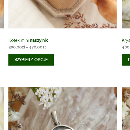
Kotek mini
naszyjnik
Kry
Zakres
380,00
zł
–
470,00
zł
480
cen:
od
WYBIERZ OPCJE
380,00zł
do
470,00zł