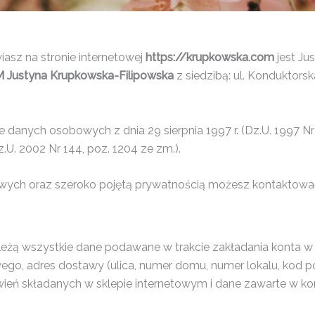
asz na stronie internetowej
https://krupkowska.com
jest Ju
ustyna Krupkowska-Filipowska
z siedzibą: ul. Konduktors
danych osobowych z dnia 29 sierpnia 1997 r. (Dz.U. 1997 Nr
z.U. 2002 Nr 144, poz. 1204 ze zm.).
ych oraz szeroko pojętą prywatnością możesz kontaktować
eżą wszystkie dane podawane w trakcie zakładania konta w sk
ego, adres dostawy (ulica, numer domu, numer lokalu, kod poc
wień składanych w sklepie internetowym i dane zawarte w kor