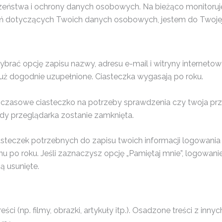
eństwa i ochrony danych osobowych. Na bieżąco monitoruję 
ytań dotyczących Twoich danych osobowych, jestem do Twoj
ybrać opcję zapisu nazwy, adresu e-mail i witryny internetow
uż dogodnie uzupełnione. Ciasteczka wygasają po roku.
czasowe ciasteczko na potrzeby sprawdzenia czy twoja prze
edy przeglądarka zostanie zamknięta.
teczek potrzebnych do zapisu twoich informacji logowania 
u po roku. Jeśli zaznaczysz opcję „Pamiętaj mnie”, logowan
ą usunięte.
ci (np. filmy, obrazki, artykuły itp.). Osadzone treści z inny