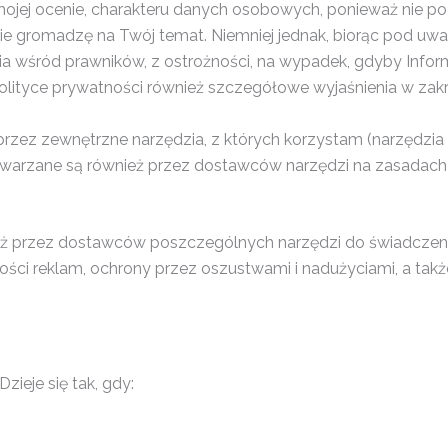
jej ocenie, charakteru danych osobowych, ponieważ nie pozw
e gromadzę na Twój temat. Niemniej jednak, biorąc pod uw
dania wśród prawników, z ostrożności, na wypadek, gdyby In
lityce prywatności również szczegółowe wyjaśnienia w zakre
zez zewnętrzne narzędzia, z których korzystam (narzędzia
twarzane są również przez dostawców narzędzi na zasadach 
przez dostawców poszczególnych narzędzi do świadczenia i
ci reklam, ochrony przez oszustwami i nadużyciami, a także
ieje się tak, gdy: