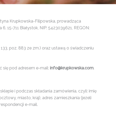
styna Krupkowska-Filipowska, prowadząca
ka 6, 15-711 Białystok, NIP: 5423039621, REGON:
 133, poz. 883 ze zm.) oraz ustawą o świadczeniu
 się pod adresem e-mail:
info@krupkowska.com
.
lepie i podczas składania zamówienia, czyli: imię
ztowy, miasto, kraj), adres zamieszkania (jeżeli
espondencji e-mail.