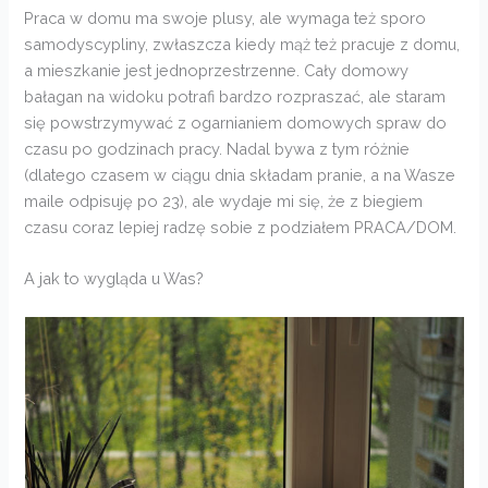
Praca w domu ma swoje plusy, ale wymaga też sporo
samodyscypliny, zwłaszcza kiedy mąż też pracuje z domu,
a mieszkanie jest jednoprzestrzenne. Cały domowy
bałagan na widoku potrafi bardzo rozpraszać, ale staram
się powstrzymywać z ogarnianiem domowych spraw do
czasu po godzinach pracy. Nadal bywa z tym różnie
(dlatego czasem w ciągu dnia składam pranie, a na Wasze
maile odpisuję po 23), ale wydaje mi się, że z biegiem
czasu coraz lepiej radzę sobie z podziałem PRACA/DOM.
A jak to wygląda u Was?