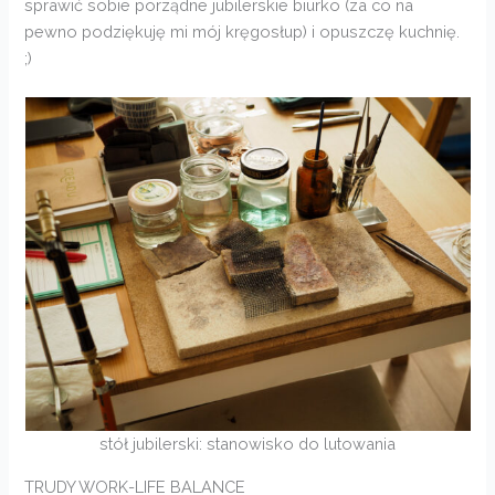
sprawić sobie porządne jubilerskie biurko (za co na
pewno podziękuję mi mój kręgosłup) i opuszczę kuchnię.
;)
stół jubilerski: stanowisko do lutowania
TRUDY WORK-LIFE BALANCE