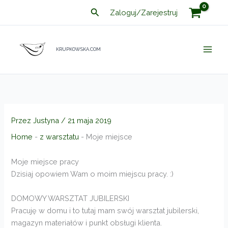
Przejdź
Szukaj
Zaloguj/Zarejestruj
do
treści
KRUPKOWSKA.COM
Przez
Justyna
/
21 maja 2019
Home
-
z warsztatu
-
Moje miejsce
Moje miejsce pracy
Dzisiaj opowiem Wam o moim miejscu pracy. :)
DOMOWY WARSZTAT JUBILERSKI
Pracuję w domu i to tutaj mam swój warsztat jubilerski,
magazyn materiałów i punkt obsługi klienta.