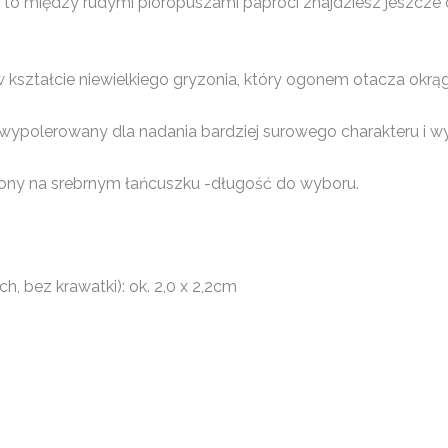
ysz, to między rudymi pióropuszami paproci znajdziesz jeszcze
 w kształcie niewielkiego gryzonia, który ogonem otacza okr
wypolerowany dla nadania bardziej surowego charakteru i wy
ony na srebrnym łańcuszku -długość do wyboru.
, bez krawatki): ok. 2,0 x 2,2cm