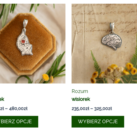
Rozum
ek
wisiorek
Zakres
Zakres
zł
–
480,00
zł
235,00
zł
–
325,00
zł
cen:
cen:
Ten
Ten
od
od
BIERZ OPCJE
WYBIERZ OPCJE
390,00zł
235,00zł
produkt
produ
do
do
ma
ma
480,00zł
325,00zł