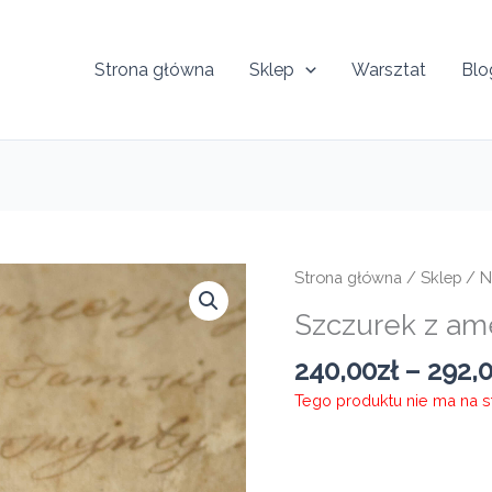
Strona główna
Sklep
Warsztat
Blo
Strona główna
/
Sklep
/
N
Szczurek z a
240,00
zł
–
292,
Tego produktu nie ma na sta