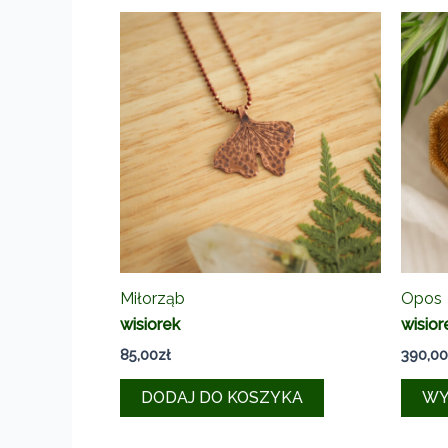
Opcje
można
wybrać
na
stronie
produktu
Miłorząb
Opos
wisiorek
wisior
85,00
zł
390,00
DODAJ DO KOSZYKA
WY