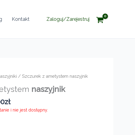
g
Kontakt
Zaloguj/Zarejestruj
aszyjniki
/ Szczurek z ametystem naszyjnik
metystem
naszyjnik
Zakres
00
zł
cen:
nie i nie jest dostępny.
od
240,00zł
do