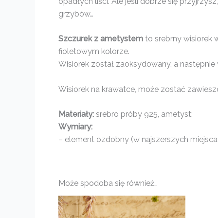
opadłych liści. Ale jeśli dobrze się przyjrz
grzybów…
Szczurek z ametystem
to srebrny wisiorek
fioletowym kolorze.
Wisiorek został zaoksydowany, a następnie 
Wisiorek na krawatce, może zostać zawiesz
Materiały:
srebro próby 925, ametyst;
Wymiary:
– element ozdobny (w najszerszych miejscach
Może spodoba się również…