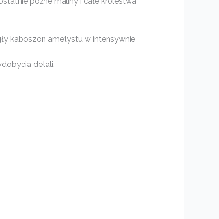
 ostatnie późne maliny i całe królestwa
ągły kaboszon ametystu w intensywnie
dobycia detali.