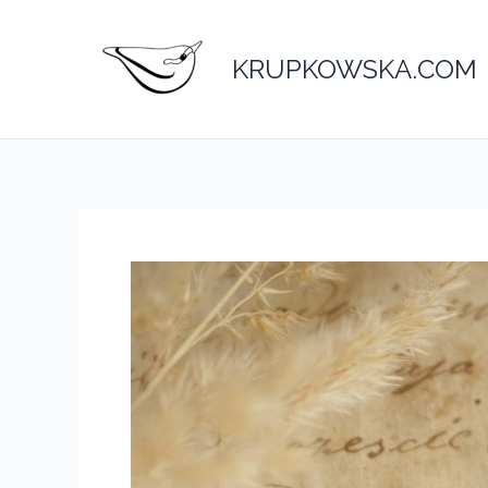
Przejdź
do
KRUPKOWSKA.COM
treści