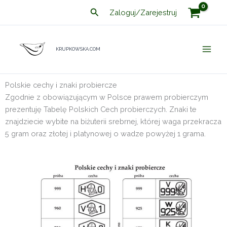
Przejdź
Szukaj
Zaloguj/Zarejestruj
do
treści
KRUPKOWSKA.COM
Polskie cechy i znaki probiercze
Zgodnie z obowiązującym w Polsce prawem probierczym
prezentuję Tabelę Polskich Cech probierczych. Znaki te
znajdziecie wybite na biżuterii srebrnej, której waga przekracza
5 gram oraz złotej i platynowej o wadze powyżej 1 grama.