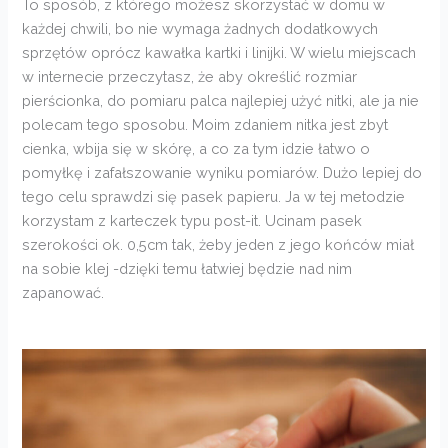
To sposób, z którego możesz skorzystać w domu w
każdej chwili, bo nie wymaga żadnych dodatkowych
sprzętów oprócz kawałka kartki i linijki. W wielu miejscach
w internecie przeczytasz, że aby określić rozmiar
pierścionka, do pomiaru palca najlepiej użyć nitki, ale ja nie
polecam tego sposobu. Moim zdaniem nitka jest zbyt
cienka, wbija się w skórę, a co za tym idzie łatwo o
pomyłkę i zafałszowanie wyniku pomiarów. Dużo lepiej do
tego celu sprawdzi się pasek papieru. Ja w tej metodzie
korzystam z karteczek typu post-it. Ucinam pasek
szerokości ok. 0,5cm tak, żeby jeden z jego końców miał
na sobie klej -dzięki temu łatwiej będzie nad nim
zapanować.