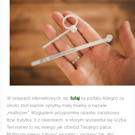
W sklepach internetowych, np.
tutaj
na portalu Allegro za
około 10zł kupicie sprytną małą miarkę o nazwie
„multisizer”. Wyglądem przypomina opaskę zaciskową
(tzw. trytytkę ;)) z okienkiem, w którym wyświetla się liczba.
Ten numer to nic innego jak obwód Twojego palca.
Multisizer należy założyć na palec i zacisnąć tak, aby