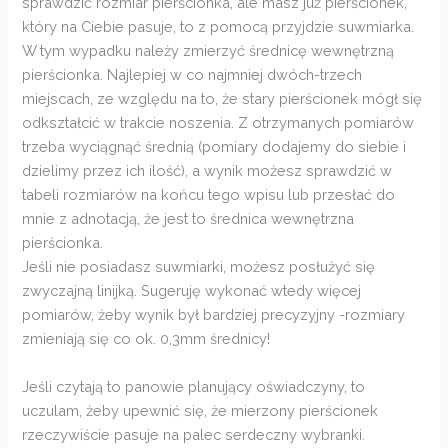
sprawdzić rozmiar pierścionka, ale masz już pierścionek,
który na Ciebie pasuje, to z pomocą przyjdzie suwmiarka.
W tym wypadku należy zmierzyć średnicę wewnętrzną
pierścionka. Najlepiej w co najmniej dwóch-trzech
miejscach, ze względu na to, że stary pierścionek mógł się
odkształcić w trakcie noszenia. Z otrzymanych pomiarów
trzeba wyciągnąć średnią (pomiary dodajemy do siebie i
dzielimy przez ich ilość), a wynik możesz sprawdzić w
tabeli rozmiarów na końcu tego wpisu lub przesłać do
mnie z adnotacją, że jest to średnica wewnętrzna
pierścionka.
Jeśli nie posiadasz suwmiarki, możesz posłużyć się
zwyczajną linijką. Sugeruję wykonać wtedy więcej
pomiarów, żeby wynik był bardziej precyzyjny -rozmiary
zmieniają się co ok. 0,3mm średnicy!
Jeśli czytają to panowie planujący oświadczyny, to
uczulam, żeby upewnić się, że mierzony pierścionek
rzeczywiście pasuje na palec serdeczny wybranki.