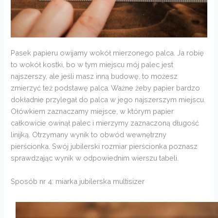
Pasek papieru owijamy wokół mierzonego palca. Ja robię
to wokół kostki, bo w tym miejscu mój palec jest
najszerszy, ale jeśli masz inną budowę, to możesz
zmierzyć też podstawę palca. Ważne żeby papier bardzo
dokładnie przylegał do palca w jego najszerszym miejscu.
Ołówkiem zaznaczamy miejsce, w którym papier
całkowicie owinął palec i mierzymy zaznaczoną długość
linijką. Otrzymany wynik to obwód wewnętrzny
pierścionka. Swój jubilerski rozmiar pierścionka poznasz
sprawdzając wynik w odpowiednim wierszu tabeli.
Sposób nr 4: miarka jubilerska multisizer