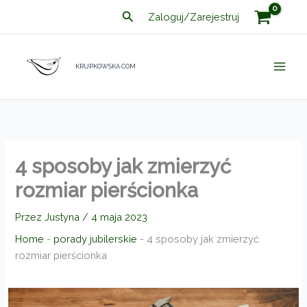
Przejdź
Szukaj
Zaloguj/Zarejestruj
do
treści
KRUPKOWSKA.COM
4 sposoby jak zmierzyć
rozmiar pierścionka
Przez
Justyna
/
4 maja 2023
Home
-
porady jubilerskie
-
4 sposoby jak zmierzyć
rozmiar pierścionka