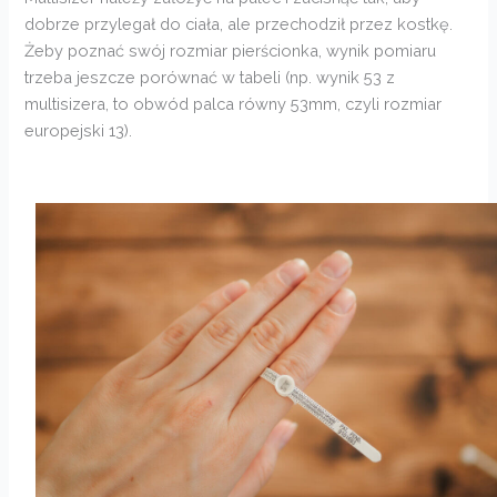
dobrze przylegał do ciała, ale przechodził przez kostkę.
Żeby poznać swój rozmiar pierścionka, wynik pomiaru
trzeba jeszcze porównać w tabeli (np. wynik 53 z
multisizera, to obwód palca równy 53mm, czyli rozmiar
europejski 13).