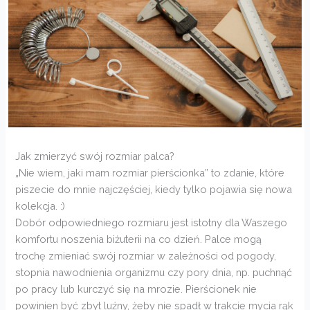
Jak zmierzyć swój rozmiar palca?
„Nie wiem, jaki mam rozmiar pierścionka” to zdanie, które
piszecie do mnie najczęściej, kiedy tylko pojawia się nowa
kolekcja. :)
Dobór odpowiedniego rozmiaru jest istotny dla Waszego
komfortu noszenia biżuterii na co dzień. Palce mogą
trochę zmieniać swój rozmiar w zależności od pogody,
stopnia nawodnienia organizmu czy pory dnia, np. puchnąć
po pracy lub kurczyć się na mrozie. Pierścionek nie
powinien być zbyt luźny, żeby nie spadł w trakcie mycia rąk