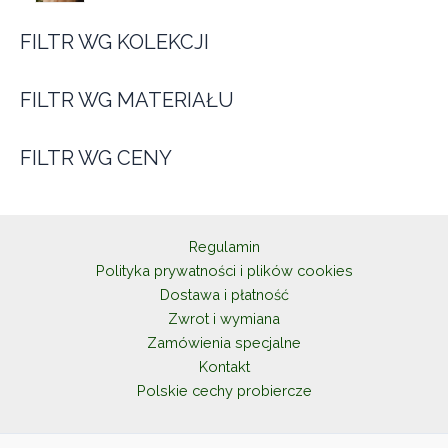
p
d
t
r
u
ó
FILTR WG KOLEKCJI
o
k
w
d
t
u
ó
FILTR WG MATERIAŁU
k
w
t
ó
FILTR WG CENY
w
Regulamin
Polityka prywatności i plików cookies
Dostawa i płatność
Zwrot i wymiana
Zamówienia specjalne
Kontakt
Polskie cechy probiercze