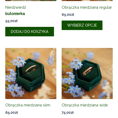
Niedźwiedź
Obrączka miedziana regular
butonierka
65,00
zł
55,00
zł
Ten
WYBIERZ OPCJE
produkt
DODAJ DO KOSZYKA
ma
wiele
wariantó
Opcje
można
wybrać
na
stronie
produkt
Obrączka miedziana slim
Obrączka miedziana wide
65,00
zł
75,00
zł