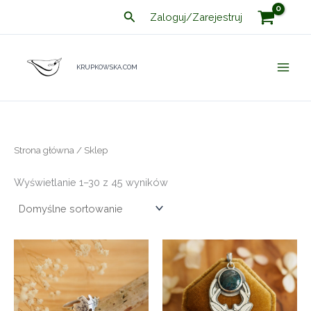
Przejdź
Szukaj
Zaloguj/Zarejestruj
do
treści
KRUPKOWSKA.COM
Strona główna
/ Sklep
Wyświetlanie 1–30 z 45 wyników