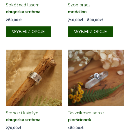
Sokół nad lasem
Szop pracz
obrączka srebrna
medalion
Zakres
260,00
zł
710,00
zł
–
800,00
zł
cen:
Ten
Ten
od
WYBIERZ OPCJE
WYBIERZ OPCJE
produkt
produkt
710,00zł
do
ma
ma
800,00zł
wiele
wiele
wariantów.
wariantó
Opcje
Opcje
można
można
wybrać
wybrać
na
na
stronie
stronie
produktu
produkt
Słońce i księżyc
Tasznikowe serce
obrączka srebrna
pierścionek
270,00
zł
180,00
zł