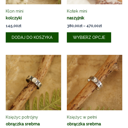
Klon mini
Kotek mini
kolczyki
naszyjnik
Zakres
145,00
zł
380,00
zł
–
470,00
zł
cen:
Ten
od
DODAJ DO KOSZYKA
WYBIERZ OPCJE
produkt
380,00zł
do
ma
470,00zł
wiele
wariantó
Opcje
można
wybrać
na
stronie
produkt
Księżyc potrójny
Księżyc w pełni
obrączka srebrna
obrączka srebrna