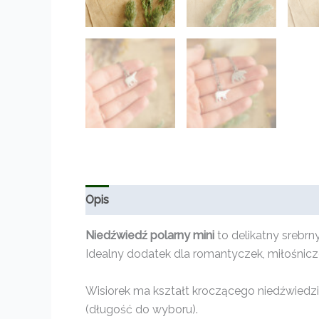
Opis
Informacje dodatkowe
Opinie (0)
Niedźwiedź polarny mini
to delikatny srebrny
Idealny dodatek dla romantyczek, miłośnicz
Wisiorek ma kształt kroczącego niedźwiedz
(długość do wyboru).