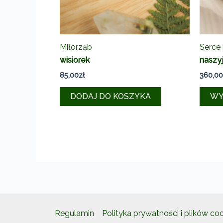
Miłorząb
Serce 
wisiorek
naszyj
85,00
zł
360,00
DODAJ DO KOSZYKA
WY
Regulamin
Polityka prywatności i plików co