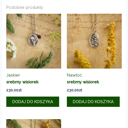
Podobne produkty
Jaskier
Nawłoć
srebrny wisiorek
srebrny wisiorek
230,00
zł
230,00
zł
DODAJ DO KOSZYKA
DODAJ DO KOSZYKA