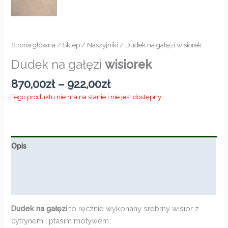
Strona główna
/
Sklep
/
Naszyjniki
/ Dudek na gałęzi wisiorek
Dudek na gałęzi
wisiorek
Zakres
870,00
zł
–
922,00
zł
cen:
Tego produktu nie ma na stanie i nie jest dostępny.
od
870,00zł
do
922,00zł
Opis
Informacje dodatkowe
Opinie (0)
Dudek na gałęzi
to ręcznie wykonany srebrny wisior z
cytrynem i ptasim motywem.