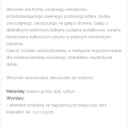
Wisiorek ma formę owalnego medalionu,
przedstawiającego pięknego polskiego ptaka, dudka
zwyczajnego, siedzącego na gałęzi drzewa. Gałąź z
delikatnymi srebrnymi listkami ozdabia dodatkowo owalny
fasetowany kaboszon cytrynu w pięknym miodowym
odcieniu.
Całość została zaoksydowana, a następnie wypolerowana
dla nadania bardziej surowego charakteru i wydobycia
detali.
Wisiorek na krawatce, łańcuszek do wyboru.
Materiały:
srebro próby 925, cytryn;
Wymiary:
– element ozdobny (w najszerszych miejscach, bez
krawatki): ok. 3,2 x 2,5cm