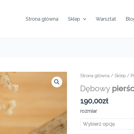
Strona główna
Sklep
Warsztat
Blo
Strona główna
/
Sklep
/
P
Dębowy
pierś
190,00
zł
rozmiar