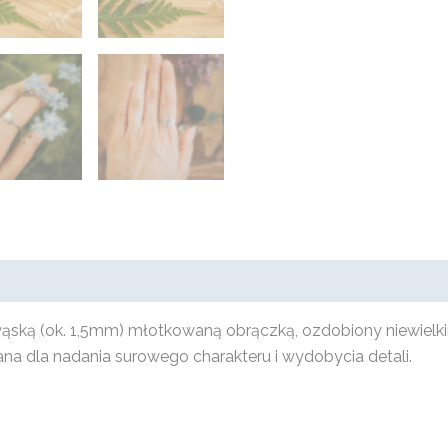
 wąską (ok. 1,5mm) młotkowaną obrączką, ozdobiony niewielk
a dla nadania surowego charakteru i wydobycia detali.