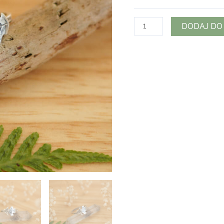
ilość
DODAJ DO
Dębowy
pierścionek