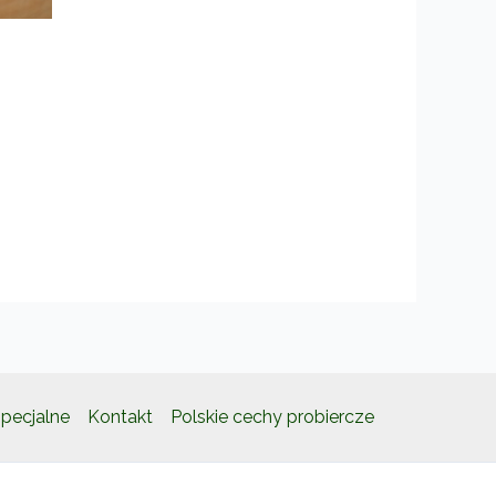
kt
ntów.
e
a
ać
e
pecjalne
Kontakt
Polskie cechy probiercze
ktu