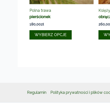
Polna trawa
Księży
pierścionek
obrąc
180,00
zł
260,00
Ten
WYBIERZ OPCJE
WY
produkt
ma
wiele
wariantów.
Opcje
można
wybrać
na
stronie
Regulamin
Polityka prywatności i plików co
produktu