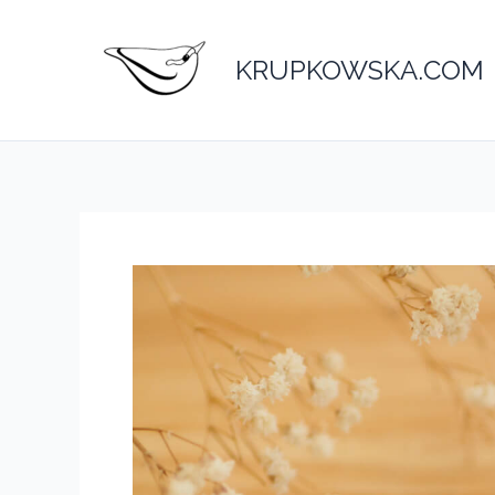
Przejdź
do
KRUPKOWSKA.COM
treści