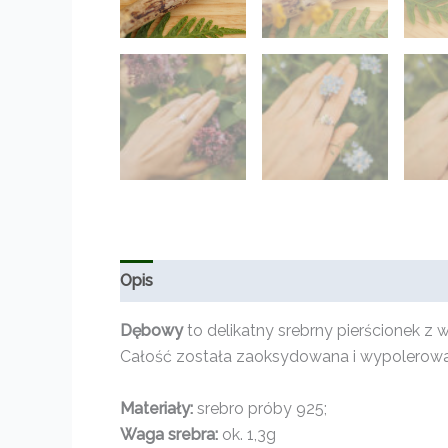
Opis
Informacje dodatkowe
Opinie (0)
Dębowy
to delikatny srebrny pierścionek z
Całość została zaoksydowana i wypolerowan
Materiały:
srebro próby 925;
Waga srebra:
ok. 1,3g