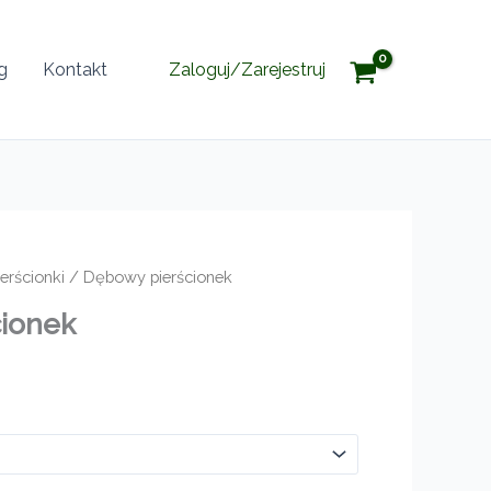
g
Kontakt
Zaloguj/Zarejestruj
ierścionki
/ Dębowy pierścionek
cionek