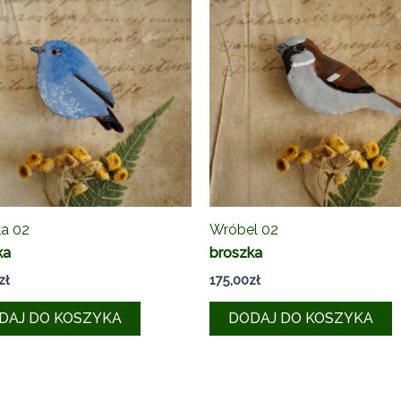
ka 02
Wróbel 02
ka
broszka
zł
175,00
zł
DAJ DO KOSZYKA
DODAJ DO KOSZYKA