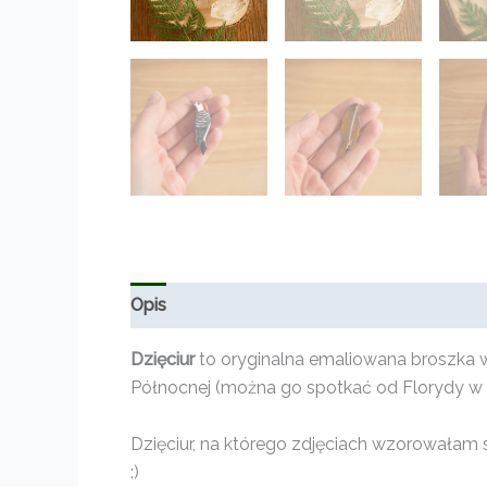
Opis
Informacje dodatkowe
Opinie (0)
Dzięciur
to oryginalna emaliowana broszka w
Północnej (można go spotkać od Florydy w
Dzięciur, na którego zdjęciach wzorowałam si
:)