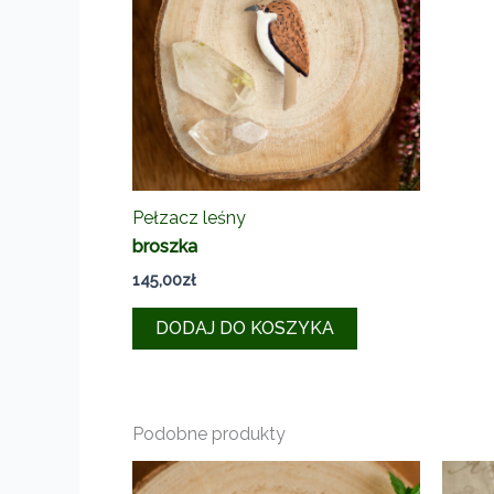
Pełzacz leśny
broszka
145,00
zł
DODAJ DO KOSZYKA
Podobne produkty