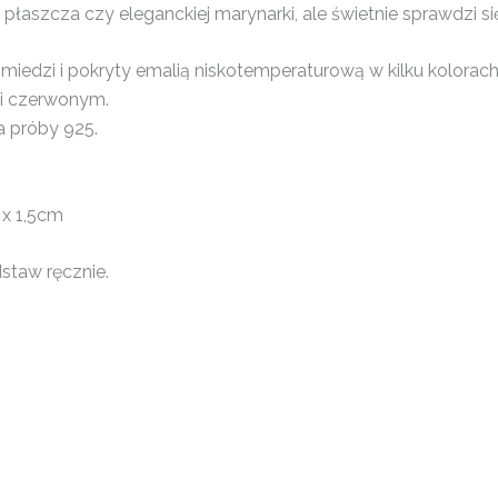
płaszcza czy eleganckiej marynarki, ale świetnie sprawdzi si
 miedzi i pokryty emalią niskotemperaturową w kilku kolorac
i czerwonym.
a próby 925.
 x 1,5cm
taw ręcznie.