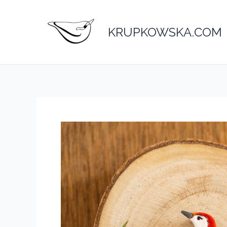
Przejdź
do
KRUPKOWSKA.COM
treści