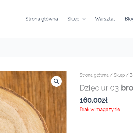
Strona główna
Sklep
Warsztat
Blo
Strona główna
/
Sklep
/
B
Dzięciur 03
br
160,00
zł
Brak w magazynie