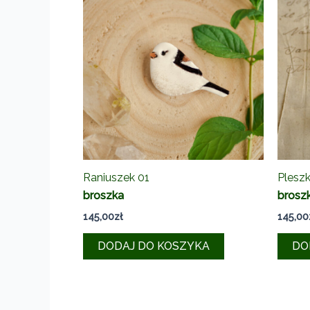
Raniuszek 01
Plesz
broszka
brosz
145,00
zł
145,00
DODAJ DO KOSZYKA
DO