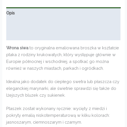
Opis
Informacje dodatkowe
Opinie (0)
Wrona siwa
to oryginalna emaliowana broszka w kształcie
ptaka z rodziny krukowatych, który występuje głównie w
Europie północnej i wschodniej, a spotkać go można
również w naszych miastach, parkach i ogródkach.
Idealna jako dodatek do ciepłego swetra lub płaszcza czy
eleganckiej marynarki, ale świetnie sprawdzi się także do
lżejszych bluzek czy sukienek.
Ptaszek został wykonany ręcznie: wycięty z miedzi i
pokryty emalią niskotemperaturową w kilku kolorach:
jasnoszarym, ciemnoszarym i czarnym.