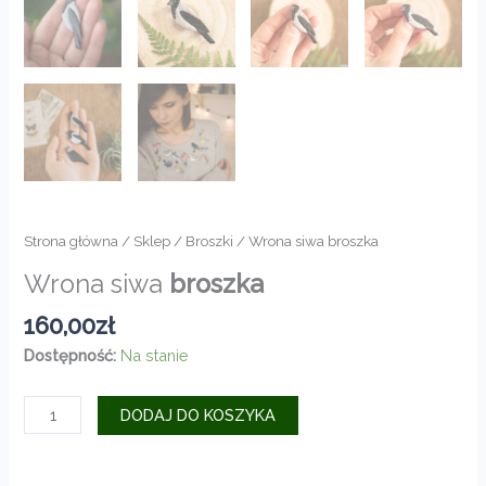
Strona główna
/
Sklep
/
Broszki
/ Wrona siwa broszka
Wrona siwa
broszka
160,00
zł
Dostępność:
Na stanie
ilość
DODAJ DO KOSZYKA
Wrona
siwa
broszka