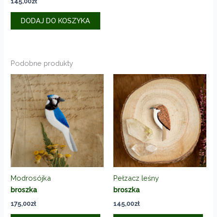
145,00
zł
DODAJ DO KOSZYKA
Podobne produkty
Modrosójka
Pełzacz leśny
broszka
broszka
175,00
zł
145,00
zł