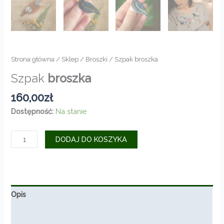
Strona główna
/
Sklep
/
Broszki
/ Szpak broszka
Szpak
broszka
160,00
zł
Dostępność:
Na stanie
ilość
DODAJ DO KOSZYKA
Szpak
broszka
Opis
Informacje dodatkowe