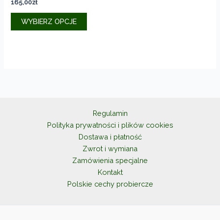
165,00
zł
Ten
WYBIERZ OPCJE
produkt
ma
wiele
wariantów.
Opcje
można
wybrać
na
Regulamin
stronie
Polityka prywatności i plików cookies
produktu
Dostawa i płatność
Zwrot i wymiana
Zamówienia specjalne
Kontakt
Polskie cechy probiercze