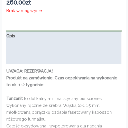
260,00
zł
Brak w magazynie
Opis
Informacje dodatkowe
Opinie (0)
UWAGA: REZERWACJA!
Produkt na zamówienie. Czas oczekiwania na wykonanie
to ok. 1-2 tygodnie.
Tanzanit
to delikatny minimalistyczny pierścionek
wykonany ręcznie ze srebra. Wąską (ok. 1,5 mm)
młotkowaną obrączkę ozdabia fasetowany kaboszon
różowego turmalinu.
Całość oksydowana i wypolerowana dla nadania