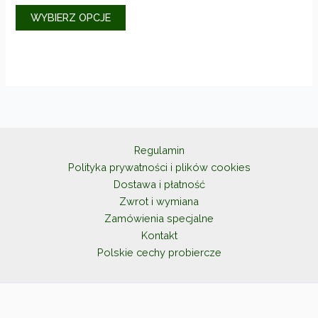
Ten
WYBIERZ OPCJE
produkt
ma
wiele
wariantów.
Opcje
można
wybrać
na
Regulamin
stronie
Polityka prywatności i plików cookies
produktu
Dostawa i płatność
Zwrot i wymiana
Zamówienia specjalne
Kontakt
Polskie cechy probiercze