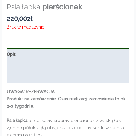
Psia łapka
pierścionek
220,00
zł
Brak w magazynie
Opis
Informacje dodatkowe
Opinie (0)
UWAGA: REZERWACJA
Produkt na zamówienie. Czas realizacji zamówienia to ok.
2-3 tygodnie.
Psia łapka
to delikatny srebrny pierścionek z wąską (ok.
2,0mm) półokrągłą obrączką, ozdobiony serduszkiem ze
śladem psiej łapki.