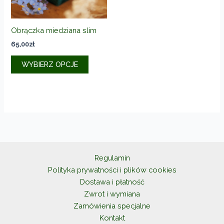
produkt
Obrączka miedziana slim
65,00
zł
Ten
WYBIERZ OPCJE
produkt
ma
wiele
wariantów.
Opcje
można
wybrać
na
Regulamin
stronie
Polityka prywatności i plików cookies
produktu
Dostawa i płatność
Zwrot i wymiana
Zamówienia specjalne
Kontakt