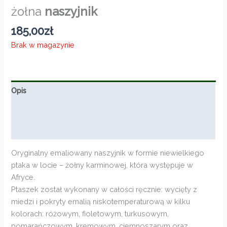
żołna
naszyjnik
185,00
zł
Brak w magazynie
Opis
Informacje dodatkowe
Opinie (0)
Oryginalny emaliowany naszyjnik w formie niewielkiego
ptaka w locie – żołny karminowej, która występuje w
Afryce.
Ptaszek został wykonany w całości ręcznie: wycięty z
miedzi i pokryty emalią niskotemperaturową w kilku
kolorach: różowym, fioletowym, turkusowym,
pomarańczowym, kremowym, ciemnoszarym oraz