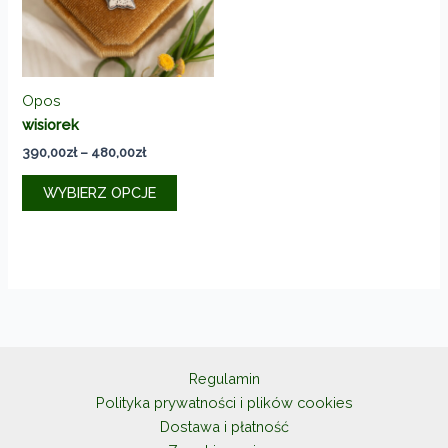
na
na
stronie
stronie
produktu
produkt
Opos
wisiorek
Zakres
390,00
zł
–
480,00
zł
cen:
Ten
od
WYBIERZ OPCJE
produkt
390,00zł
do
ma
480,00zł
wiele
wariantów.
Opcje
można
wybrać
na
Regulamin
stronie
Polityka prywatności i plików cookies
produktu
Dostawa i płatność