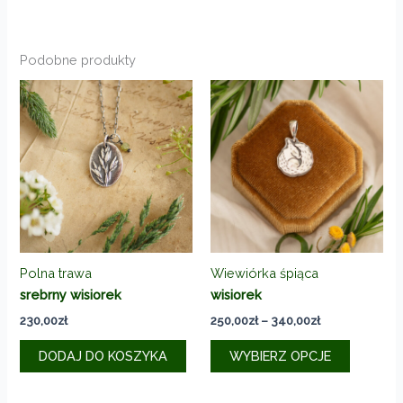
Podobne produkty
Polna trawa
Wiewiórka śpiąca
srebrny wisiorek
wisiorek
Zakres
230,00
zł
250,00
zł
–
340,00
zł
cen:
Ten
od
DODAJ DO KOSZYKA
WYBIERZ OPCJE
produkt
250,00zł
do
ma
340,00zł