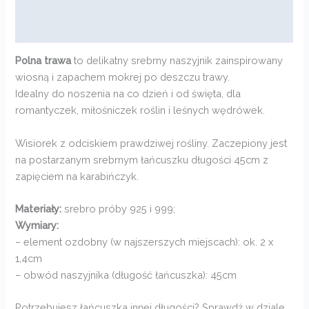
Informacje dodatkowe
Opinie (0)
Polna trawa
to delikatny srebrny naszyjnik zainspirowany
wiosną i zapachem mokrej po deszczu trawy.
Idealny do noszenia na co dzień i od święta, dla
romantyczek, miłośniczek roślin i leśnych wędrówek.
Wisiorek z odciskiem prawdziwej rośliny. Zaczepiony jest
na postarzanym srebrnym łańcuszku długości 45cm z
zapięciem na karabińczyk.
Materiały:
srebro próby 925 i 999;
Wymiary:
– element ozdobny (w najszerszych miejscach): ok. 2 x
1,4cm
– obwód naszyjnika (długość łańcuszka): 45cm
Potrzebujesz łańcuszka innej długości? Sprawdź w dziale