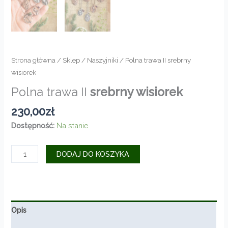
Strona główna
/
Sklep
/
Naszyjniki
/ Polna trawa II srebrny
wisiorek
Polna trawa II
srebrny wisiorek
230,00
zł
Dostępność:
Na stanie
ilość
DODAJ DO KOSZYKA
Polna
trawa
II
srebrny
Opis
wisiorek