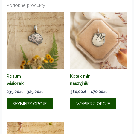
Podobne produkty
Rozum
Kotek mini
wisiorek
naszyjnik
Zakres
Zakres
235,00
zł
–
325,00
zł
380,00
zł
–
470,00
zł
cen:
cen:
Ten
Ten
od
od
WYBIERZ OPCJE
WYBIERZ OPCJE
produkt
produkt
235,00zł
380,00zł
do
do
ma
ma
325,00zł
470,00zł
wiele
wiele
wariantów.
wariantó