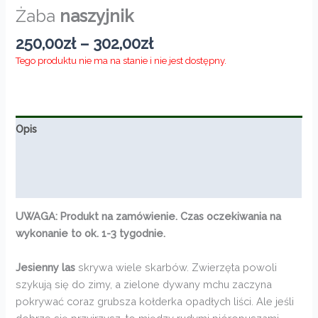
Żaba
naszyjnik
Zakres
250,00
zł
–
302,00
zł
cen:
Tego produktu nie ma na stanie i nie jest dostępny.
od
250,00zł
do
302,00zł
Opis
Informacje dodatkowe
Opinie (0)
UWAGA: Produkt na zamówienie. Czas oczekiwania na
wykonanie to ok. 1-3 tygodnie.
Jesienny las
skrywa wiele skarbów. Zwierzęta powoli
szykują się do zimy, a zielone dywany mchu zaczyna
pokrywać coraz grubsza kołderka opadłych liści. Ale jeśli