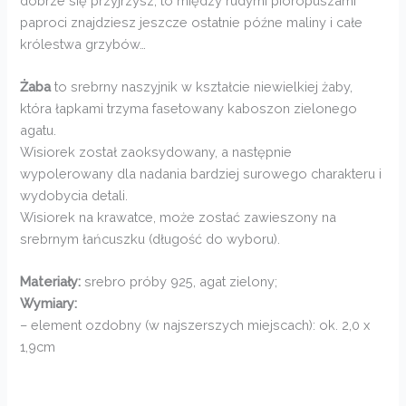
dobrze się przyjrzysz, to między rudymi pióropuszami
paproci znajdziesz jeszcze ostatnie późne maliny i całe
królestwa grzybów…
Żaba
to srebrny naszyjnik w kształcie niewielkiej żaby,
która łapkami trzyma fasetowany kaboszon zielonego
agatu.
Wisiorek został zaoksydowany, a następnie
wypolerowany dla nadania bardziej surowego charakteru i
wydobycia detali.
Wisiorek na krawatce, może zostać zawieszony na
srebrnym łańcuszku (długość do wyboru).
Materiały:
srebro próby 925, agat zielony;
Wymiary:
– element ozdobny (w najszerszych miejscach): ok. 2,0 x
1,9cm