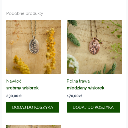
Podobne produkty
Nawłoć
Polna trawa
srebrny wisiorek
miedziany wisiorek
230,00
zł
170,00
zł
DODAJ DO KOSZYKA
DODAJ DO KOSZYKA