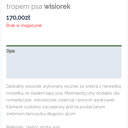
tropem psa
wisiorek
170,00
zł
Brak w magazynie
Opis
Informacje dodatkowe
Opinie (0)
Delikatny wisiorek wykonany ręcznie ze srebra z niewielką
monetką ze śladem łapy psa. Minimalistyczny dodatek dla
romantyczek, miłośniczek zwierząt i leśnych wędrówek.
Element ozdobny zaczepiony jest na postarzanym
srebrnym łańcuszku długości 45cm.
Materiały: srebro próby 925;