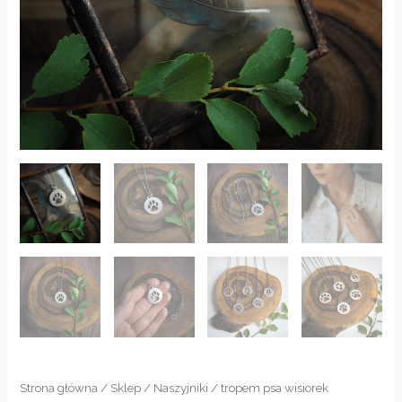
Strona główna
/
Sklep
/
Naszyjniki
/ tropem psa wisiorek