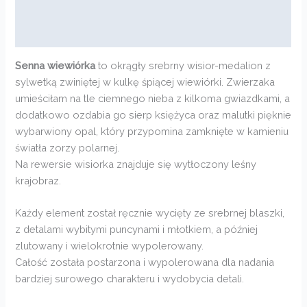
Informacje dodatkowe
Opinie (0)
Senna wiewiórka
to okrągły srebrny wisior-medalion z
sylwetką zwiniętej w kulkę śpiącej wiewiórki. Zwierzaka
umieściłam na tle ciemnego nieba z kilkoma gwiazdkami, a
dodatkowo ozdabia go sierp księżyca oraz malutki pięknie
wybarwiony opal, który przypomina zamknięte w kamieniu
światła zorzy polarnej.
Na rewersie wisiorka znajduje się wytłoczony leśny
krajobraz.
Każdy element został ręcznie wycięty ze srebrnej blaszki,
z detalami wybitymi puncynami i młotkiem, a później
zlutowany i wielokrotnie wypolerowany.
Całość została postarzona i wypolerowana dla nadania
bardziej surowego charakteru i wydobycia detali.