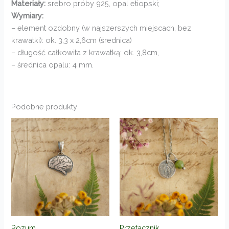
Materiały:
srebro próby 925, opal etiopski;
Wymiary:
– element ozdobny (w najszerszych miejscach, bez
krawatki): ok. 3,3 x 2,6cm (średnica)
– długość całkowita z krawatką: ok. 3,8cm,
– średnica opalu: 4 mm.
Podobne produkty
Rozum
Przetacznik