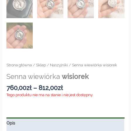
Strona główna
/
Sklep
/
Naszyjniki
/ Senna wiewiórka wisiorek
Senna wiewiórka
wisiorek
Zakres
760,00
zł
–
812,00
zł
cen:
Tego produktu nie ma na stanie i nie jest dostępny.
od
760,00zł
do
812,00zł
Opis