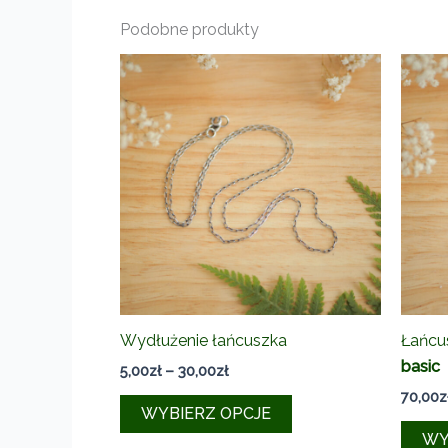
Podobne produkty
Wydłużenie łańcuszka
Łańcu
basic
Zakres
5,00
zł
–
30,00
zł
cen:
70,00
z
Ten
od
WYBIERZ OPCJE
5,00zł
produkt
WY
do