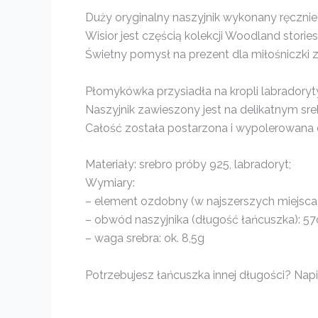
Duży oryginalny naszyjnik wykonany ręcznie
Wisior jest częścią kolekcji Woodland storie
Świetny pomysł na prezent dla miłośniczki z
Płomykówka przysiadła na kropli labradoryty
Naszyjnik zawieszony jest na delikatnym sr
Całość została postarzona i wypolerowana d
Materiały: srebro próby 925, labradoryt;
Wymiary:
– element ozdobny (w najszerszych miejscach
– obwód naszyjnika (długość łańcuszka): 5
– waga srebra: ok. 8,5g
Potrzebujesz łańcuszka innej długości? Napis