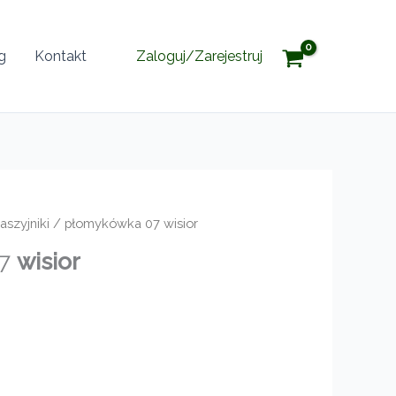
g
Kontakt
Zaloguj/Zarejestruj
aszyjniki
/ płomykówka 07 wisior
07
wisior