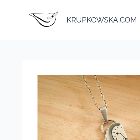
Przejdź
do
KRUPKOWSKA.COM
treści