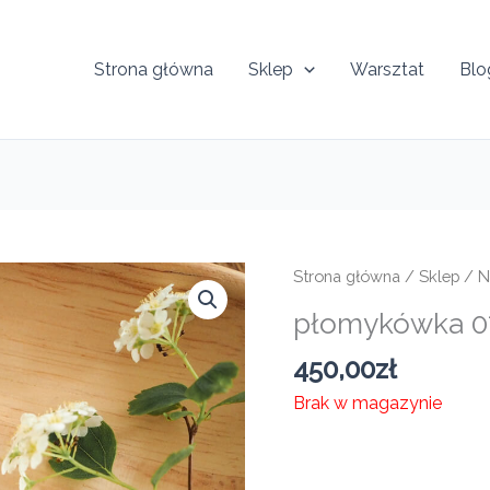
Strona główna
Sklep
Warsztat
Blo
Strona główna
/
Sklep
/
N
płomykówka 
450,00
zł
Brak w magazynie