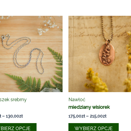
szek srebrny
Nawłoć
miedziany wisiorek
Zakres
Zakres
ł
–
130,00
zł
175,00
zł
–
215,00
zł
cen:
cen:
Ten
Ten
od
od
BIERZ OPCJE
WYBIERZ OPCJE