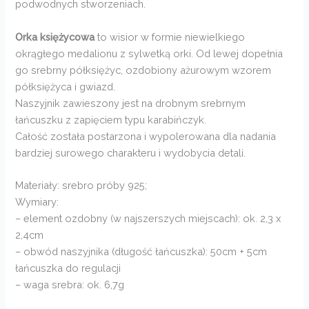
podwodnych stworzeniach.
Orka księżycowa
to wisior w formie niewielkiego
okrągłego medalionu z sylwetką orki. Od lewej dopełnia
go srebrny półksiężyc, ozdobiony ażurowym wzorem
półksiężyca i gwiazd.
Naszyjnik zawieszony jest na drobnym srebrnym
łańcuszku z zapięciem typu karabińczyk.
Całość została postarzona i wypolerowana dla nadania
bardziej surowego charakteru i wydobycia detali.
Materiały: srebro próby 925;
Wymiary:
– element ozdobny (w najszerszych miejscach): ok. 2,3 x
2,4cm
– obwód naszyjnika (długość łańcuszka): 50cm + 5cm
łańcuszka do regulacji
– waga srebra: ok. 6,7g