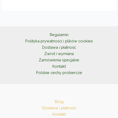
wiele
wariantów.
Opcje
można
wybrać
na
Regulamin
stronie
Polityka prywatności i plików cookies
produktu
Dostawa i płatność
Zwrot i wymiana
Zamówienia specjalne
Kontakt
Polskie cechy probiercze
Blog
Dostawa i płatność
Kontakt