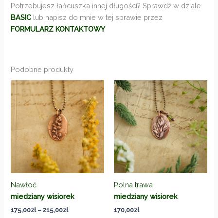
Potrzebujesz łańcuszka innej długości? Sprawdź w dziale
BASIC
lub napisz do mnie w tej sprawie przez
FORMULARZ KONTAKTOWY
Podobne produkty
Nawłoć
Polna trawa
miedziany wisiorek
miedziany wisiorek
Zakres
175,00
zł
–
215,00
zł
170,00
zł
cen: