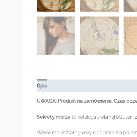
Opis
Informacje dodatkowe
Opinie (0)
UWAGA: Produkt na zamówienie. Czas oczeki
Sekrety morza
to kolekcja srebrnej biżute
Wisior ma kształt głowy niedźwiedzia polar