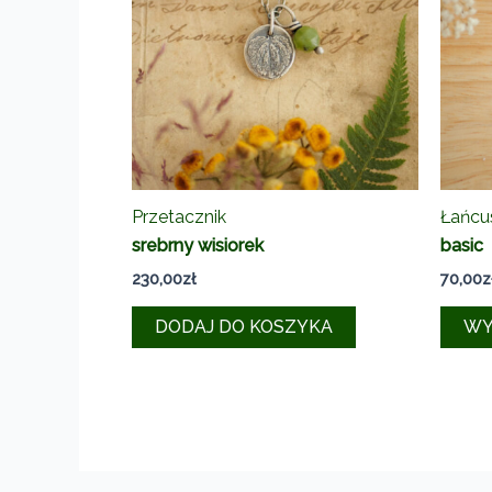
Przetacznik
Łańcu
srebrny wisiorek
basic
230,00
zł
70,00
z
DODAJ DO KOSZYKA
WY