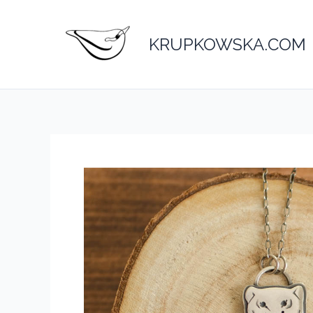
Przejdź
do
KRUPKOWSKA.COM
treści