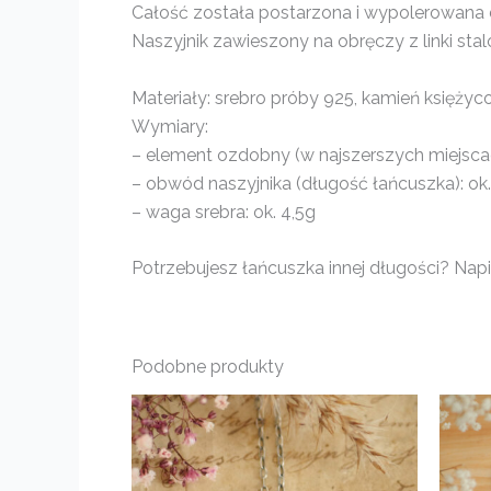
Całość została postarzona i wypolerowana d
Naszyjnik zawieszony na obręczy z linki stal
Materiały: srebro próby 925, kamień księży
Wymiary:
– element ozdobny (w najszerszych miejscach
– obwód naszyjnika (długość łańcuszka): o
– waga srebra: ok. 4,5g
Potrzebujesz łańcuszka innej długości? Napis
Podobne produkty