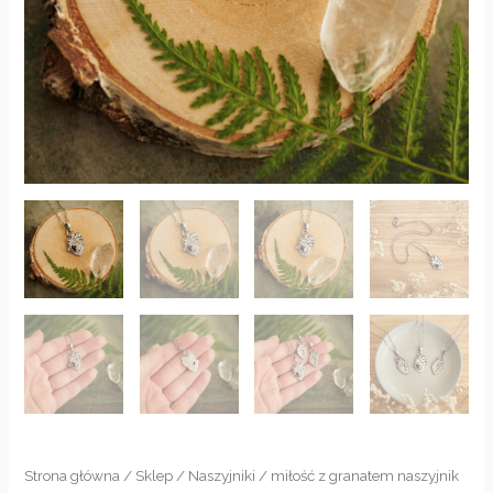
Strona główna
/
Sklep
/
Naszyjniki
/ miłość z granatem naszyjnik