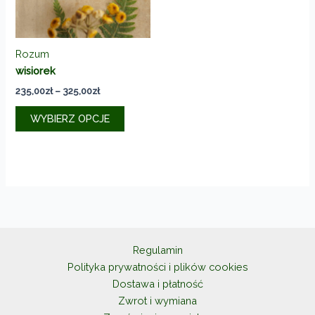
stronie
stronie
produktu
produkt
Rozum
wisiorek
Zakres
235,00
zł
–
325,00
zł
cen:
Ten
od
WYBIERZ OPCJE
produkt
235,00zł
do
ma
325,00zł
wiele
wariantów.
Opcje
można
wybrać
na
Regulamin
stronie
Polityka prywatności i plików cookies
produktu
Dostawa i płatność
Zwrot i wymiana