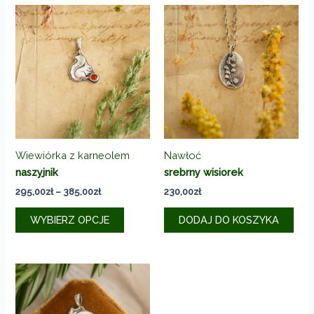
Wiewiórka z karneolem
Nawłoć
naszyjnik
srebrny wisiorek
Zakres
295,00
zł
–
385,00
zł
230,00
zł
cen:
Ten
od
WYBIERZ OPCJE
DODAJ DO KOSZYKA
produkt
295,00zł
do
ma
385,00zł
wiele
wariantów.
Opcje
można