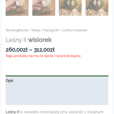
Strona główna
/
Sklep
/
Naszyjniki
/ Leśny II wisiorek
Leśny II
wisiorek
Zakres
260,00
zł
–
312,00
zł
cen:
Tego produktu nie ma na stanie i nie jest dostępny.
od
260,00zł
do
312,00zł
Opis
Informacje dodatkowe
Opinie (0)
Leśny II
to niewielki minimalistyczny wisiorek z owalnym