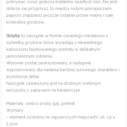
pokrywać coraz grubsza kołderka opadłych liści. Ale jeśli
dobrze się przyjrzysz, to między rudymi pióropuszami
paproci znajdziesz jeszcze ostatnie późne maliny i całe
królestwa grzybów…
Grzyby
to naszyjnik w formie owalnego medalionu z
sylwetką grzybów, które wyrastają z niewielkiego
kaboszonu fasetowanego prehnitu w delikatnym
jasnozielonym odcieniu.
Wisiorek został zaoksydowany, a następnie
wypolerowany dla nadania bardziej surowego charakteru i
wydobycia detali.
Naszyjnik zawieszony jest na drobnym srebrnym
łańcuszku z zapięciem na karabińczyk.
Materiały: srebro próby 925, prehnit;
Wymiary:
– element ozdobny (w najszerszych miejscach): ok. 1,5 x
2,3cm