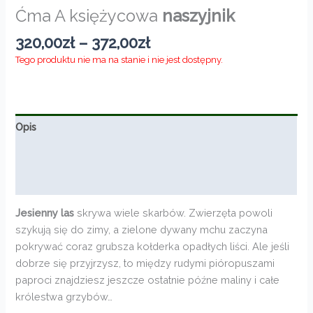
Ćma A księżycowa
naszyjnik
Zakres
320,00
zł
–
372,00
zł
cen:
Tego produktu nie ma na stanie i nie jest dostępny.
od
320,00zł
do
372,00zł
Opis
Informacje dodatkowe
Opinie (0)
Jesienny las
skrywa wiele skarbów. Zwierzęta powoli
szykują się do zimy, a zielone dywany mchu zaczyna
pokrywać coraz grubsza kołderka opadłych liści. Ale jeśli
dobrze się przyjrzysz, to między rudymi pióropuszami
paproci znajdziesz jeszcze ostatnie późne maliny i całe
królestwa grzybów…