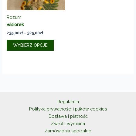
produktu
Rozum
wisiorek
Zakres
235,00
zł
–
325,00
zł
cen:
Ten
od
WYBIERZ OPCJE
produkt
235,00zł
do
ma
325,00zł
wiele
wariantów.
Opcje
można
wybrać
na
Regulamin
stronie
Polityka prywatności i plików cookies
produktu
Dostawa i płatność
Zwrot i wymiana
Zamówienia specjalne