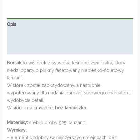
od
270,00zł
do
322,00zł
Opis
Informacje dodatkowe
Opinie (0)
Borsuk
to wisiorek z sylwetką leśnego zwierzaka, który
siedzi oparty o piękny fasetowany niebiesko-fioletowy
tanzanit.
Wisiorek został zaoksydowany, a następnie
wypolerowany dla nadania bardziej surowego charakteru i
wydobycia detali.
Wisiorek na krawatce,
bez łańcuszka
.
Materiały:
srebro próby 925, tanzanit;
Wymiary:
– element ozdobny (w najszerszych miejscach, bez