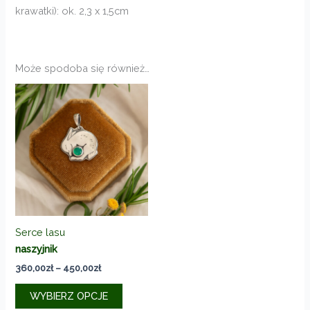
krawatki): ok. 2,3 x 1,5cm
Może spodoba się również…
Serce lasu
naszyjnik
Zakres
360,00
zł
–
450,00
zł
cen:
Ten
od
WYBIERZ OPCJE
produkt
360,00zł