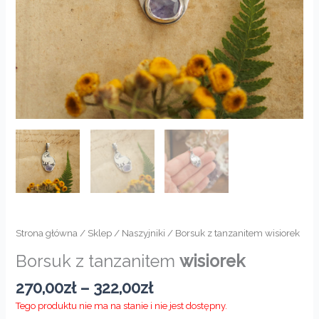
Strona główna
/
Sklep
/
Naszyjniki
/ Borsuk z tanzanitem wisiorek
Borsuk z tanzanitem
wisiorek
Zakres
270,00
zł
–
322,00
zł
cen:
Tego produktu nie ma na stanie i nie jest dostępny.