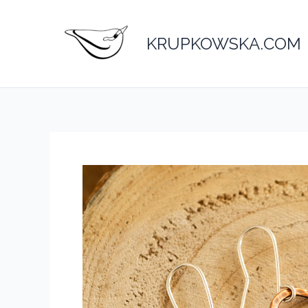
Przejdź
do
KRUPKOWSKA.COM
treści