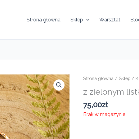
Strona główna
Sklep
Warsztat
Blo
Strona główna
/
Sklep
/
K
z zielonym lis
75,00
zł
Brak w magazynie