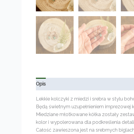
Opis
Informacje dodatkowe
Opinie (0)
Lekkie kolczyki z miedzi i srebra w stylu boh
Będą świetnym uzupełnieniem imprezowej krea
Miedziane młotkowane kółka zostały zestaw
kolor i wypolerowana dla podkreślenia detali
Całość zawieszona jest na srebrnych biglach