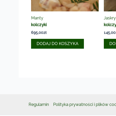
Manty
Jaskry
kolczyki
kolczy
695,00
zł
145,00
DODAJ DO KOSZYKA
DO
Regulamin
Polityka prywatności i plików co