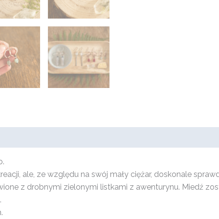
o.
cji, ale, ze względu na swój mały ciężar, doskonale sprawd
ione z drobnymi zielonymi listkami z awenturynu. Miedź zo
.
.