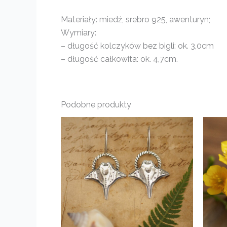
Materiały: miedź, srebro 925, awenturyn;
Wymiary:
– długość kolczyków bez bigli: ok. 3,0cm
– długość całkowita: ok. 4,7cm.
Podobne produkty