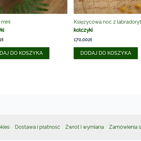
 mini
Księżycowa noc z labrador
ki
kolczyki
zł
170,00
zł
DAJ DO KOSZYKA
DODAJ DO KOSZYKA
okies
Dostawa i płatność
Zwrot i wymiana
Zamówienia s