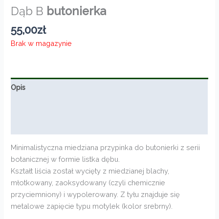
Dąb B
butonierka
55,00
zł
Brak w magazynie
Opis
Informacje dodatkowe
Opinie (0)
Minimalistyczna miedziana przypinka do butonierki z serii
botanicznej w formie listka dębu.
Kształt liścia został wycięty z miedzianej blachy,
młotkowany, zaoksydowany (czyli chemicznie
przyciemniony) i wypolerowany. Z tyłu znajduje się
metalowe zapięcie typu motylek (kolor srebrny).