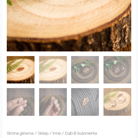
Strona główna
/
Sklep
/
Inne
/ Dąb B butonierka