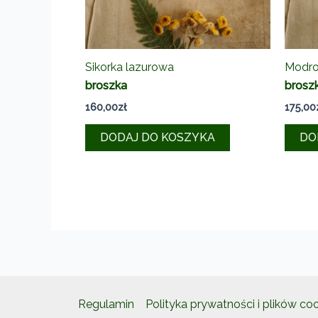
Sikorka lazurowa
Modro
broszka
brosz
160,00
zł
175,00
DODAJ DO KOSZYKA
DO
Regulamin
Polityka prywatności i plików co