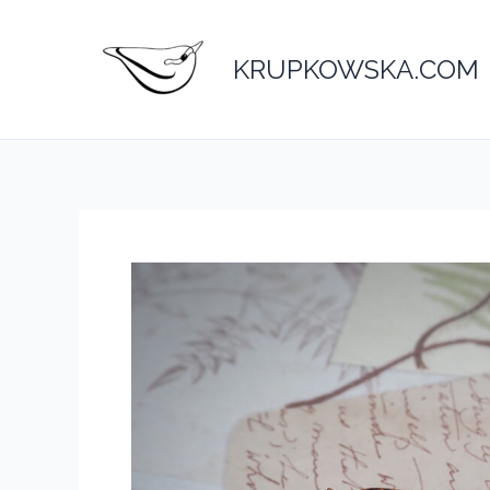
Przejdź
do
KRUPKOWSKA.COM
treści