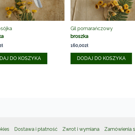
sójka
Gil pomarańczowy
ka
broszka
zł
160,00
zł
DAJ DO KOSZYKA
DODAJ DO KOSZYKA
okies
Dostawa i płatność
Zwrot i wymiana
Zamówienia s