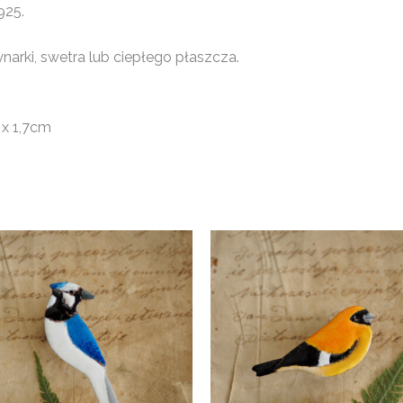
925.
narki, swetra lub ciepłego płaszcza.
 x 1,7cm