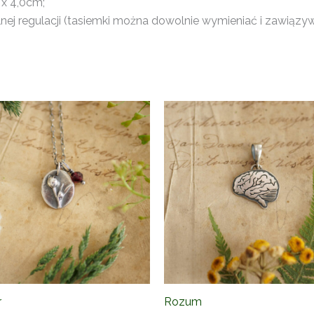
 x 4,0cm;
ej regulacji (tasiemki można dowolnie wymieniać i zawiązy
r
Rozum