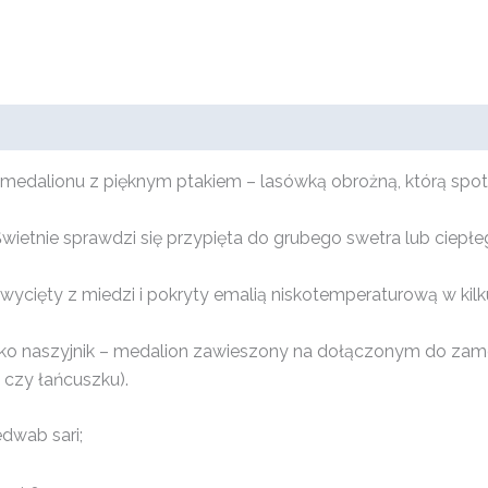
 medalionu z pięknym ptakiem – lasówką obrożną, którą sp
 Świetnie sprawdzi się przypięta do grubego swetra lub ciepłe
wycięty z miedzi i pokryty emalią niskotemperaturową w kilku
ko naszyjnik – medalion zawieszony na dołączonym do zamó
 czy łańcuszku).
edwab sari;