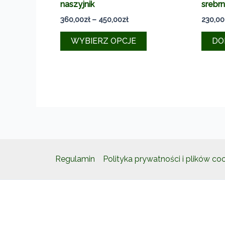
naszyjnik
srebrn
Zakres
360,00
zł
–
450,00
zł
230,00
cen:
Ten
od
WYBIERZ OPCJE
DO
360,00zł
produkt
do
ma
450,00zł
wiele
wariantów.
Opcje
można
wybrać
na
stronie
Regulamin
Polityka prywatności i plików co
produktu