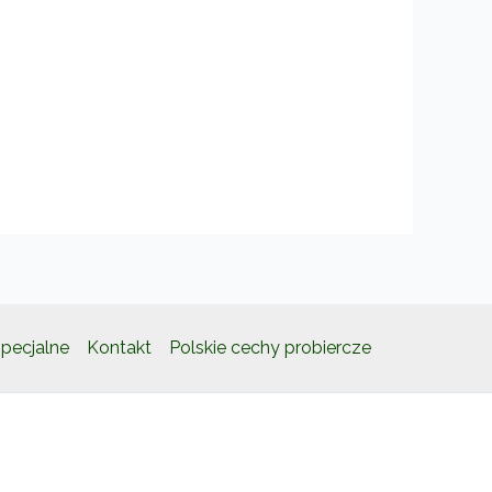
kt
ntów.
e
a
ać
e
pecjalne
Kontakt
Polskie cechy probiercze
ktu