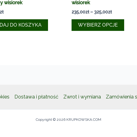
y wisiorek
wisiorek
Zakres
zł
235,00
zł
–
325,00
zł
cen:
Ten
od
DAJ DO KOSZYKA
WYBIERZ OPCJE
235,00zł
produ
do
ma
325,00zł
wiele
waria
Opcj
możn
wybr
na
stroni
okies
Dostawa i płatność
Zwrot i wymiana
Zamówienia s
produ
Copyright © 2026 KRUPKOWSKA.COM