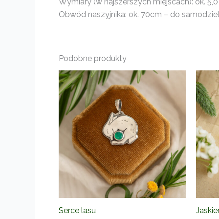
Wymiary (w najszerszych miejscach): ok. 5,0
Obwód naszyjnika: ok. 70cm – do samodzieln
Podobne produkty
Serce lasu
Jaskie