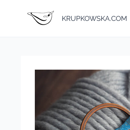
Przejdź
do
KRUPKOWSKA.COM
treści