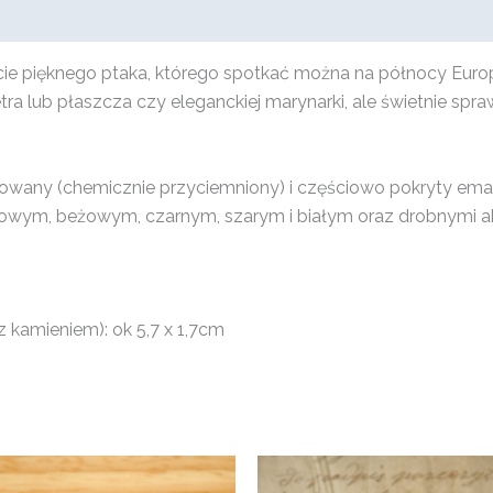
cie pięknego ptaka, którego spotkać można na północy Europy
 lub płaszcza czy eleganckiej marynarki, ale świetnie spraw
owany (chemicznie przyciemniony) i częściowo pokryty ema
zowym, beżowym, czarnym, szarym i białym oraz drobnymi a
 kamieniem): ok 5,7 x 1,7cm