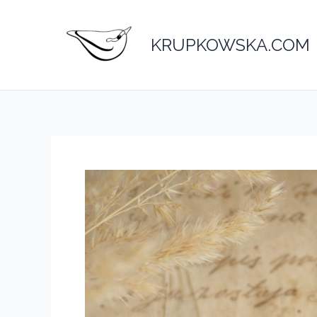
Przejdź
do
KRUPKOWSKA.COM
treści