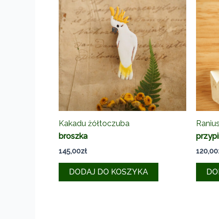
Kakadu żółtoczuba
Ranius
broszka
przyp
145,00
zł
120,00
DODAJ DO KOSZYKA
DO