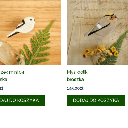
zek mini 04
Mysikrólik
inka
broszka
zł
145,00
zł
DAJ DO KOSZYKA
DODAJ DO KOSZYKA