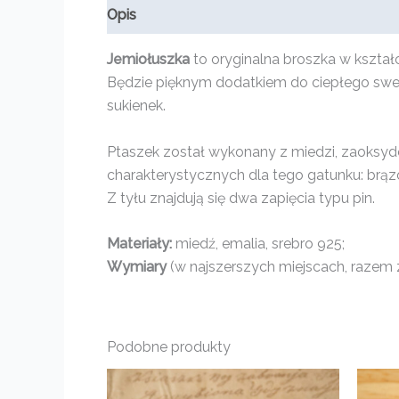
Opis
Informacje dodatkowe
Opinie (0)
Jemiołuszka
to oryginalna broszka w kształ
Będzie pięknym dodatkiem do ciepłego swetra
sukienek.
Ptaszek został wykonany z miedzi, zaoksyd
charakterystycznych dla tego gatunku: brą
Z tyłu znajdują się dwa zapięcia typu pin.
Materiały:
miedź, emalia, srebro 925;
Wymiary
(w najszerszych miejscach, razem z
Podobne produkty