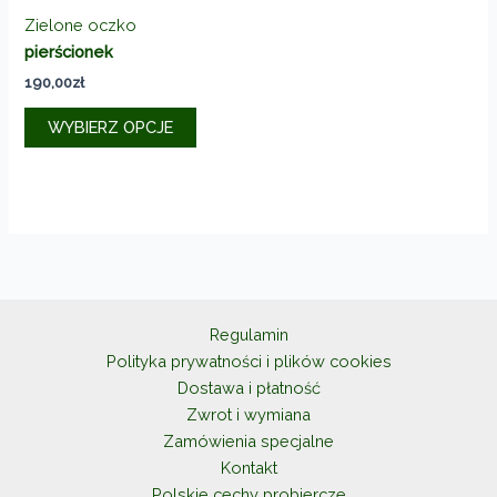
Zielone oczko
pierścionek
190,00
zł
Ten
WYBIERZ OPCJE
produkt
ma
wiele
wariantów.
Opcje
można
wybrać
na
Regulamin
stronie
Polityka prywatności i plików cookies
produktu
Dostawa i płatność
Zwrot i wymiana
Zamówienia specjalne
Kontakt
Polskie cechy probiercze