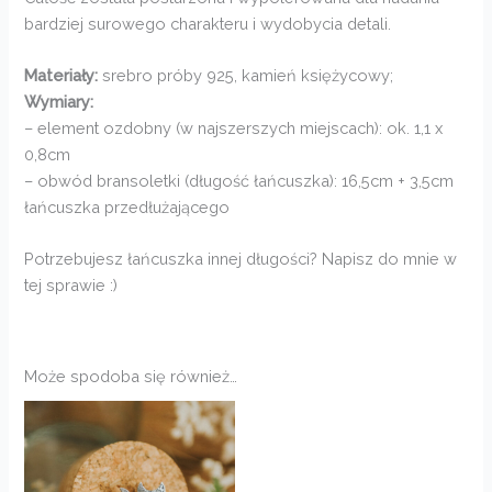
bardziej surowego charakteru i wydobycia detali.
Materiały:
srebro próby 925, kamień księżycowy;
Wymiary:
– element ozdobny (w najszerszych miejscach): ok. 1,1 x
0,8cm
– obwód bransoletki (długość łańcuszka): 16,5cm + 3,5cm
łańcuszka przedłużającego
Potrzebujesz łańcuszka innej długości? Napisz do mnie w
tej sprawie :)
Może spodoba się również…