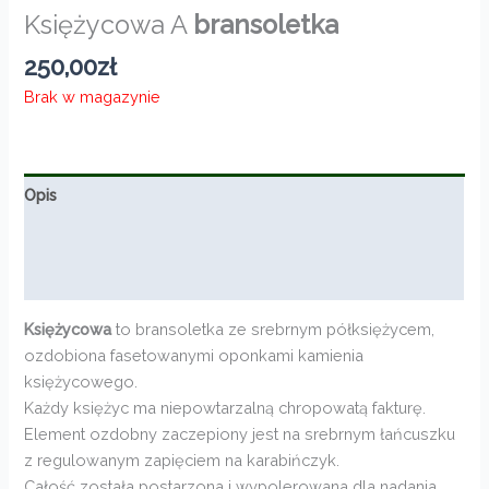
Księżycowa A
bransoletka
250,00
zł
Brak w magazynie
Opis
Informacje dodatkowe
Opinie (0)
Księżycowa
to bransoletka ze srebrnym półksiężycem,
ozdobiona fasetowanymi oponkami kamienia
księżycowego.
Każdy księżyc ma niepowtarzalną chropowatą fakturę.
Element ozdobny zaczepiony jest na srebrnym łańcuszku
z regulowanym zapięciem na karabińczyk.
Całość została postarzona i wypolerowana dla nadania