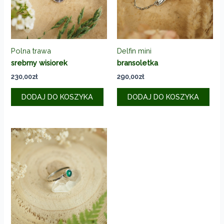
Polna trawa
Delfin mini
srebrny wisiorek
bransoletka
230,00
zł
290,00
zł
DODAJ DO KOSZYKA
DODAJ DO KOSZYKA