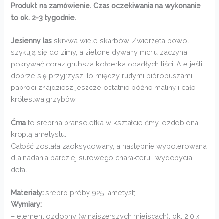
Produkt na zamówienie. Czas oczekiwania na wykonanie
to ok. 2-3 tygodnie.
Jesienny las
skrywa wiele skarbów. Zwierzęta powoli
szykują się do zimy, a zielone dywany mchu zaczyna
pokrywać coraz grubsza kołderka opadłych liści. Ale jeśli
dobrze się przyjrzysz, to między rudymi pióropuszami
paproci znajdziesz jeszcze ostatnie późne maliny i całe
królestwa grzybów…
Ćma
to srebrna bransoletka w kształcie ćmy, ozdobiona
kroplą ametystu.
Całość została zaoksydowany, a następnie wypolerowana
dla nadania bardziej surowego charakteru i wydobycia
detali.
Materiały:
srebro próby 925, ametyst;
Wymiary:
– element ozdobny (w najszerszych miejscach): ok. 2,0 x