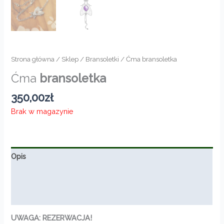
Strona główna
/
Sklep
/
Bransoletki
/ Ćma bransoletka
Ćma
bransoletka
350,00
zł
Brak w magazynie
Opis
Informacje dodatkowe
Opinie (0)
UWAGA: REZERWACJA!