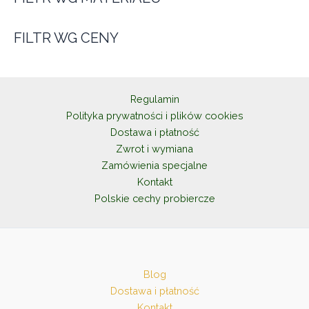
k
w
t
ó
FILTR WG CENY
w
Regulamin
Polityka prywatności i plików cookies
Dostawa i płatność
Zwrot i wymiana
Zamówienia specjalne
Kontakt
Polskie cechy probiercze
Blog
Dostawa i płatność
Kontakt