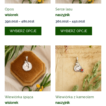
Opos
Serce lasu
wisiorek
naszyjnik
Zakres
Zakres
390,00
zł
–
480,00
zł
360,00
zł
–
450,00
zł
cen:
cen:
Ten
Ten
od
od
WYBIERZ OPCJE
WYBIERZ OPCJE
produkt
produkt
390,00zł
360,00zł
do
do
ma
ma
480,00zł
450,00zł
wiele
wiele
wariantów.
wariantó
Opcje
Opcje
można
można
wybrać
wybrać
na
na
stronie
stronie
produktu
produkt
Wiewiórka śpiąca
Wiewiórka z karneolem
wisiorek
naszyjnik