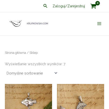
Przejdź
Szukaj
Zaloguj/Zarejestruj
do
treści
KRUPKOWSKA.COM
Strona główna
/ Sklep
Wyświetlanie wszystkich wyników: 7