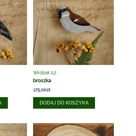
Wróbel 02
broszka
175,00
zł
A
DODAJ DO KOSZYKA