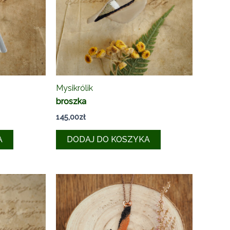
Mysikrólik
broszka
145,00
zł
A
DODAJ DO KOSZYKA