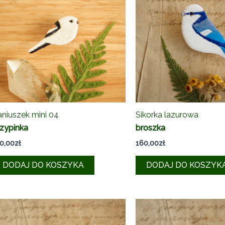
niuszek mini 04
Sikorka lazurowa
zypinka
broszka
0,00
zł
160,00
zł
DODAJ DO KOSZYKA
DODAJ DO KOSZYK