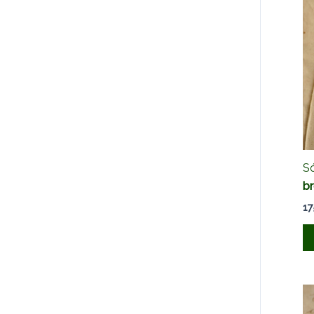
Só
b
17