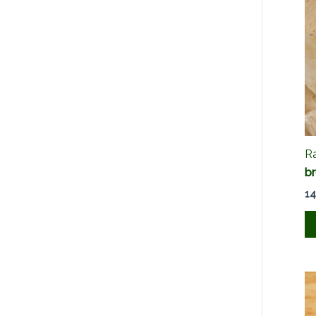
Ra
b
14