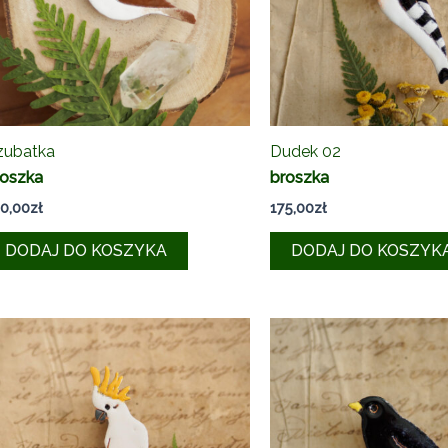
zubatka
Dudek 02
roszka
broszka
0,00
zł
175,00
zł
DODAJ DO KOSZYKA
DODAJ DO KOSZYK