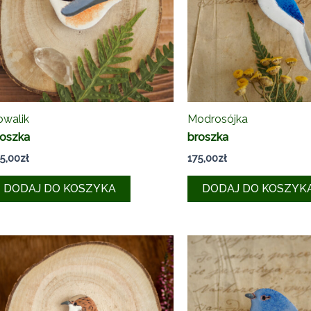
owalik
Modrosójka
roszka
broszka
5,00
zł
175,00
zł
DODAJ DO KOSZYKA
DODAJ DO KOSZYK