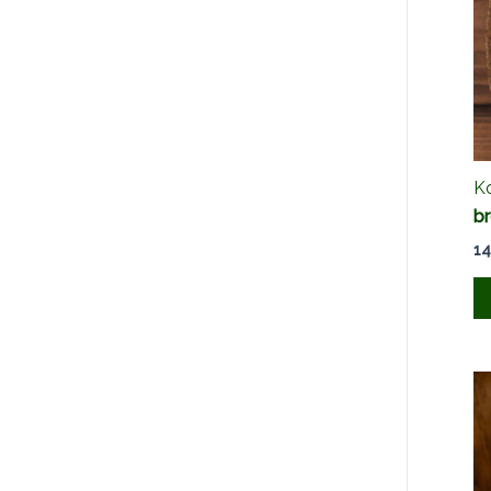
K
b
14