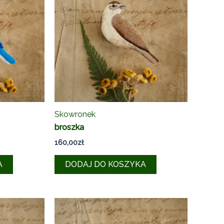
Skowronek
broszka
160,00
zł
A
DODAJ DO KOSZYKA