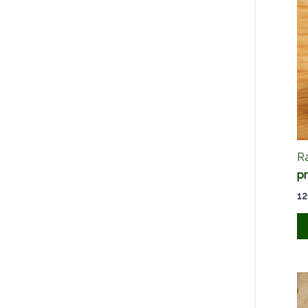
Ra
pr
12