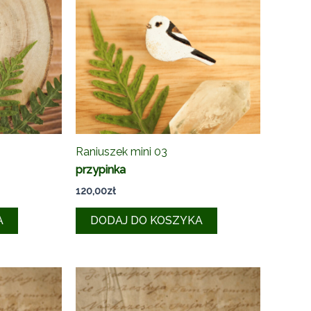
Raniuszek mini 03
przypinka
120,00
zł
A
DODAJ DO KOSZYKA