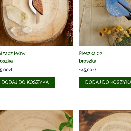
łzacz leśny
Pleszka 02
roszka
broszka
5,00
zł
145,00
zł
DODAJ DO KOSZYKA
DODAJ DO KOSZYK