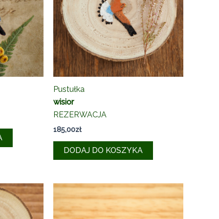
Pustułka
wisior
REZERWACJA
185,00
zł
A
DODAJ DO KOSZYKA