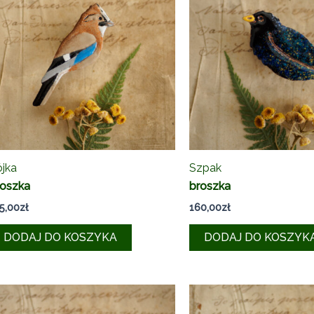
jka
Szpak
roszka
broszka
5,00
zł
160,00
zł
DODAJ DO KOSZYKA
DODAJ DO KOSZYK