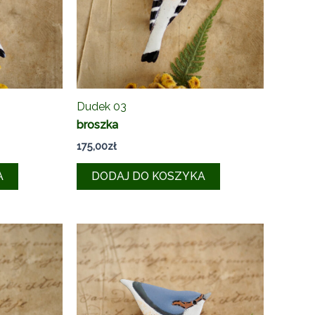
Dudek 03
broszka
175,00
zł
A
DODAJ DO KOSZYKA