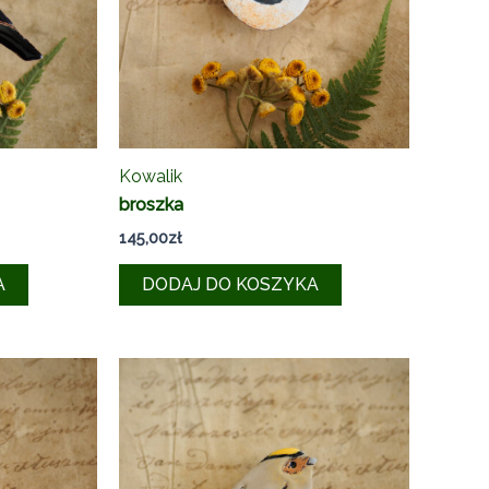
Kowalik
broszka
145,00
zł
A
DODAJ DO KOSZYKA