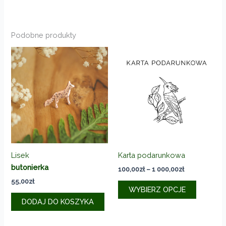
Podobne produkty
Lisek
Karta podarunkowa
butonierka
Zakres
100,00
zł
–
1 000,00
zł
cen:
55,00
zł
Ten
od
WYBIERZ OPCJE
produkt
100,00zł
DODAJ DO KOSZYKA
do
ma
1
wiele
000,00zł