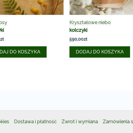
osy
Kryształowe niebo
ki
kolczyki
zł
590,00
zł
DAJ DO KOSZYKA
DODAJ DO KOSZYKA
okies
Dostawa i płatność
Zwrot i wymiana
Zamówienia s