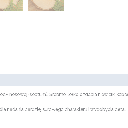
rody nosowej (septum). Srebrne kółko ozdabia niewielki ka
la nadania bardziej surowego charakteru i wydobycia detali.