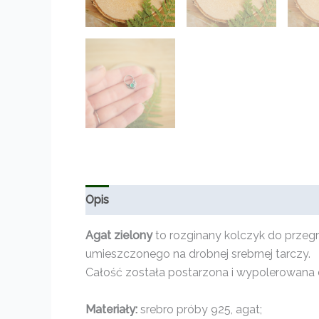
Opis
Informacje dodatkowe
Opinie (0)
Agat zielony
to rozginany kolczyk do przeg
umieszczonego na drobnej srebrnej tarczy.
Całość została postarzona i wypolerowana d
Materiały:
srebro próby 925, agat;