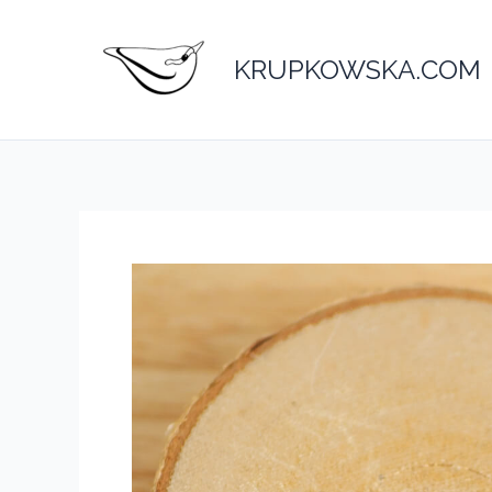
Przejdź
do
KRUPKOWSKA.COM
treści