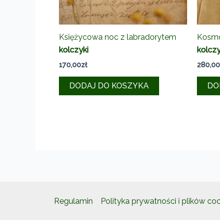
Księżycowa noc z labradorytem
Kosm
kolczyki
kolczy
170,00
zł
280,00
DODAJ DO KOSZYKA
DO
Regulamin
Polityka prywatności i plików co