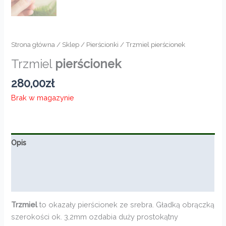
Strona główna
/
Sklep
/
Pierścionki
/ Trzmiel pierścionek
Trzmiel
pierścionek
280,00
zł
Brak w magazynie
Opis
Informacje dodatkowe
Opinie (0)
Trzmiel
to okazały pierścionek ze srebra. Gładką obrączką
szerokości ok. 3,2mm ozdabia duży prostokątny