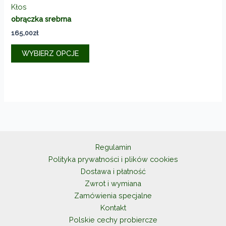
Kłos
obrączka srebrna
165,00
zł
Ten
WYBIERZ OPCJE
produkt
ma
wiele
wariantów.
Opcje
można
wybrać
na
Regulamin
stronie
Polityka prywatności i plików cookies
produktu
Dostawa i płatność
Zwrot i wymiana
Zamówienia specjalne
Kontakt
Polskie cechy probiercze