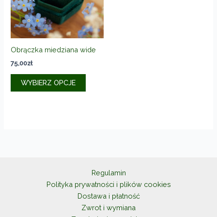
na
stronie
produktu
Obrączka miedziana wide
75,00
zł
Ten
WYBIERZ OPCJE
produkt
ma
wiele
wariantów.
Opcje
można
wybrać
na
Regulamin
stronie
Polityka prywatności i plików cookies
produktu
Dostawa i płatność
Zwrot i wymiana