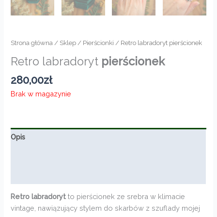
Strona główna
/
Sklep
/
Pierścionki
/ Retro labradoryt pierścionek
Retro labradoryt
pierścionek
280,00
zł
Brak w magazynie
Opis
Informacje dodatkowe
Opinie (0)
Retro labradoryt
to pierścionek ze srebra w klimacie
vintage, nawiązujący stylem do skarbów z szuflady mojej