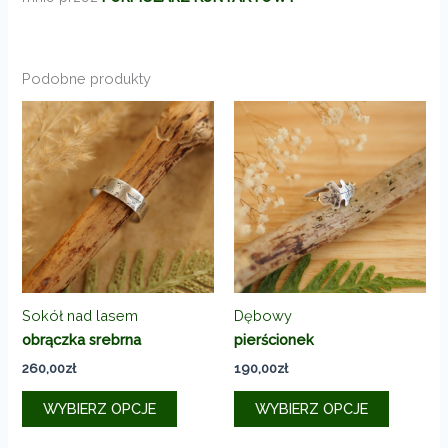
Podobne produkty
Sokół nad lasem
Dębowy
obrączka srebrna
pierścionek
260,00
zł
190,00
zł
Ten
Ten
WYBIERZ OPCJE
WYBIERZ OPCJE
produkt
produkt
ma
ma