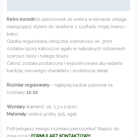
Opinie (0)
Retro koronki
to pierścionek ze srebra w klimacie vintage,
nawiązujący stylem do skarbów z szuflady mojej mamy i
babci.
Gładką regulowaną obrączkę szerokości ok. 3mm
ozdabia spory kaboszon agatu w naturalnych odcieniach
szarości, beżu i rudego brązu.
Całość została postarzona i wypolerowana dla nadania
bardziej surowego charakteru i wydobycia detali.
Rozmiar regulowany
– najlepiej będzie pasował na
rozmiary
12-22
Wymiary
(kamień): ok. 1,3 x 0,9cm;
Materiały:
srebro próby 925, agat;
Potrzebujesz innego rozmiaru pierścionka? Napisz do
mnie przez
FORMULARZ KONTAKTOWY