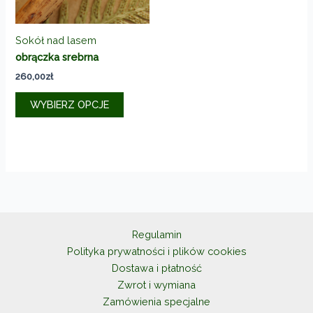
produktu
Sokół nad lasem
obrączka srebrna
260,00
zł
Ten
WYBIERZ OPCJE
produkt
ma
wiele
wariantów.
Opcje
można
wybrać
na
Regulamin
stronie
Polityka prywatności i plików cookies
produktu
Dostawa i płatność
Zwrot i wymiana
Zamówienia specjalne