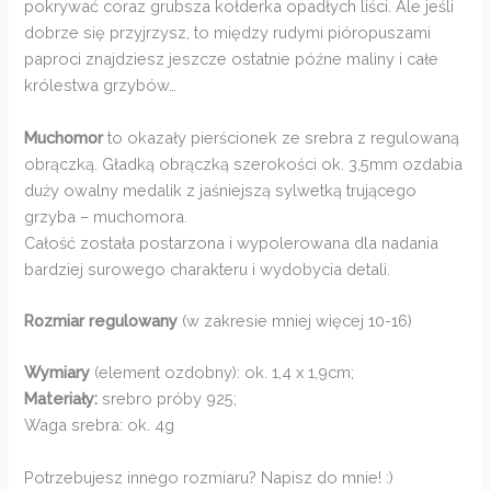
pokrywać coraz grubsza kołderka opadłych liści. Ale jeśli
dobrze się przyjrzysz, to między rudymi pióropuszami
paproci znajdziesz jeszcze ostatnie późne maliny i całe
królestwa grzybów…
Muchomor
to okazały pierścionek ze srebra z regulowaną
obrączką. Gładką obrączką szerokości ok. 3,5mm ozdabia
duży owalny medalik z jaśniejszą sylwetką trującego
grzyba – muchomora.
Całość została postarzona i wypolerowana dla nadania
bardziej surowego charakteru i wydobycia detali.
Rozmiar regulowany
(w zakresie mniej więcej 10-16)
Wymiary
(element ozdobny): ok. 1,4 x 1,9cm;
Materiały:
srebro próby 925;
Waga srebra: ok. 4g
Potrzebujesz innego rozmiaru? Napisz do mnie! :)