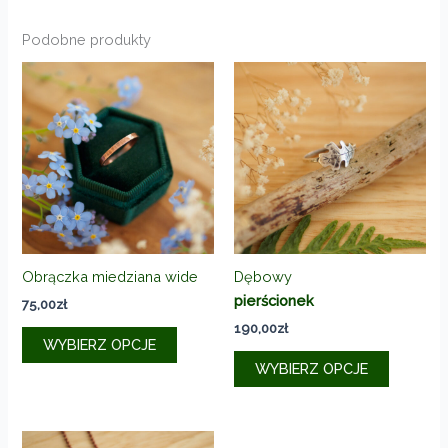
Podobne produkty
Obrączka miedziana wide
Dębowy
pierścionek
75,00
zł
190,00
zł
Ten
WYBIERZ OPCJE
produkt
Ten
WYBIERZ OPCJE
ma
produkt
wiele
ma
wariantów.
wiele