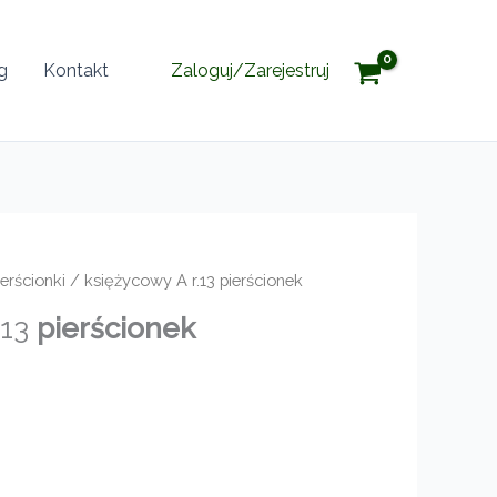
g
Kontakt
Zaloguj/Zarejestruj
ierścionki
/ księżycowy A r.13 pierścionek
.13
pierścionek