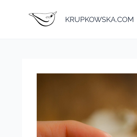
Przejdź
do
KRUPKOWSKA.COM
treści