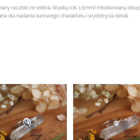
nany ręcznie ze srebra. Wąską (ok. 1,5mm) młotkowaną obrąc
a dla nadania surowego charakteru i wydobycia detali.