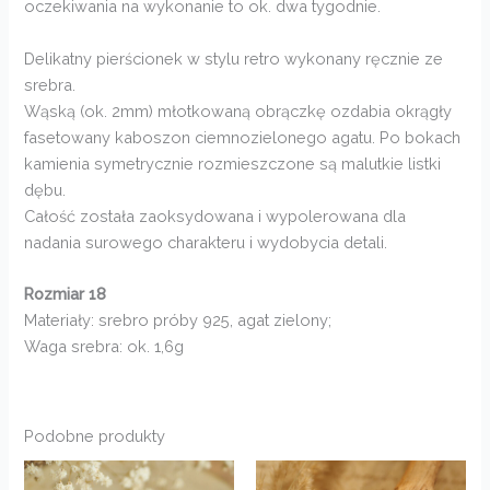
oczekiwania na wykonanie to ok. dwa tygodnie.
Delikatny pierścionek w stylu retro wykonany ręcznie ze
srebra.
Wąską (ok. 2mm) młotkowaną obrączkę ozdabia okrągły
fasetowany kaboszon ciemnozielonego agatu. Po bokach
kamienia symetrycznie rozmieszczone są malutkie listki
dębu.
Całość została zaoksydowana i wypolerowana dla
nadania surowego charakteru i wydobycia detali.
Rozmiar 18
Materiały: srebro próby 925, agat zielony;
Waga srebra: ok. 1,6g
Podobne produkty