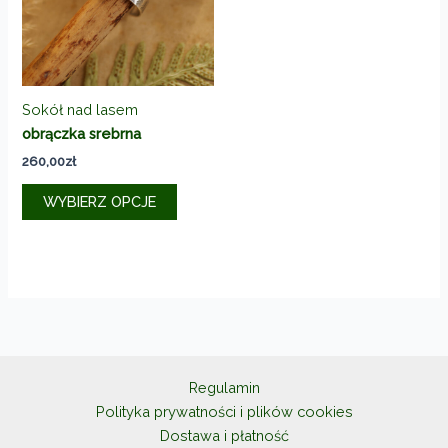
na
na
stronie
stronie
produktu
produkt
Sokół nad lasem
obrączka srebrna
260,00
zł
Ten
WYBIERZ OPCJE
produkt
ma
wiele
wariantów.
Opcje
można
wybrać
na
Regulamin
stronie
Polityka prywatności i plików cookies
produktu
Dostawa i płatność