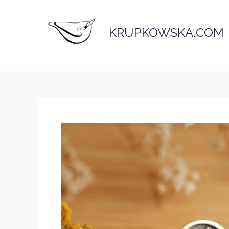
Przejdź
do
KRUPKOWSKA.COM
treści