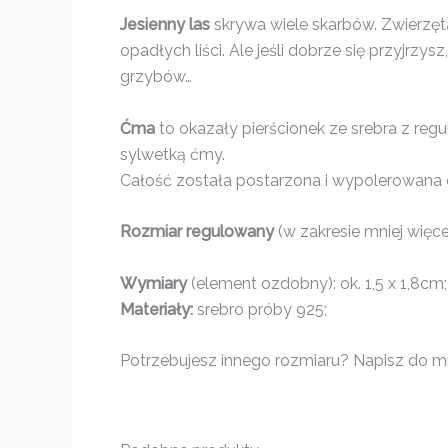
Jesienny las
skrywa wiele skarbów. Zwierzę
opadłych liści. Ale jeśli dobrze się przyjrz
grzybów…
Ćma
to okazały pierścionek ze srebra z re
sylwetką ćmy.
Całość została postarzona i wypolerowana d
Rozmiar regulowany
(w zakresie mniej więce
Wymiary
(element ozdobny): ok. 1,5 x 1,8cm;
Materiały:
srebro próby 925;
Potrzebujesz innego rozmiaru? Napisz do mni