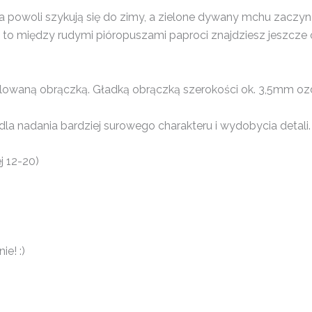
ta powoli szykują się do zimy, a zielone dywany mchu zaczy
ysz, to między rudymi pióropuszami paproci znajdziesz jeszcze
gulowaną obrączką. Gładką obrączką szerokości ok. 3,5mm ozd
la nadania bardziej surowego charakteru i wydobycia detali.
j 12-20)
e! :)