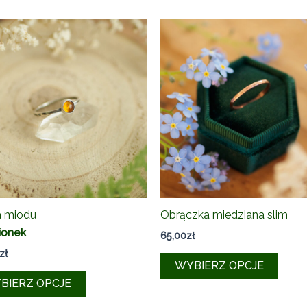
a miodu
Obrączka miedziana slim
ionek
65,00
zł
zł
Ten
WYBIERZ OPCJE
Ten
produ
BIERZ OPCJE
produkt
ma