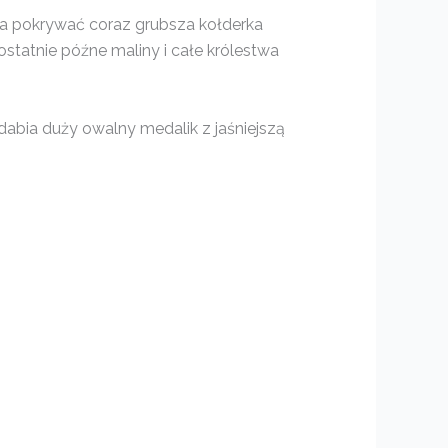
na pokrywać coraz grubsza kołderka
 ostatnie późne maliny i całe królestwa
abia duży owalny medalik z jaśniejszą