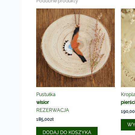
Podobne produkty
Pustułka
Kropl
wisior
pierśc
REZERWACJA
190,00
185,00
zł
WY
DODAJ DO KOSZYKA