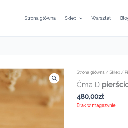
Strona główna
Sklep
Warsztat
Blo
Strona główna
/
Sklep
/
P
Ćma D
pierści
480,00
zł
Brak w magazynie