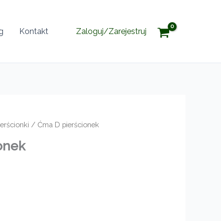
g
Kontakt
Zaloguj/Zarejestruj
ierścionki
/ Ćma D pierścionek
onek