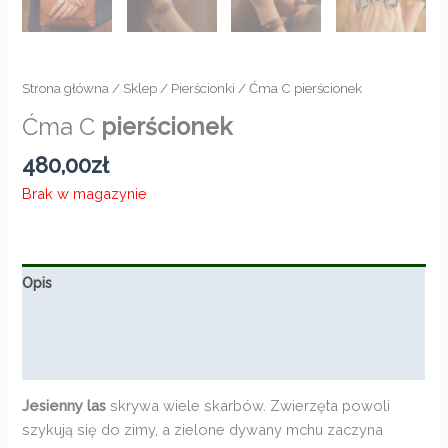
Strona główna
/
Sklep
/
Pierścionki
/ Ćma C pierścionek
Ćma C
pierścionek
480,00
zł
Brak w magazynie
Opis
Informacje dodatkowe
Opinie (0)
Jesienny las
skrywa wiele skarbów. Zwierzęta powoli
szykują się do zimy, a zielone dywany mchu zaczyna