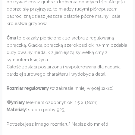
pokrywać coraz grubsza kołderka opadłych liści. Ale jeśli
dobrze się przyjrzysz, to między rudymi pióropuszami
paproci znajdziesz jeszcze ostatnie późne maliny i całe
królestwa grzybów…
Ćma
to okazały pierścionek ze srebra z regulowaną
obrączką. Gładką obrączką szerokości ok. 3,5mm ozdabia
duży owalny medalik z jaśniejszą sylwetką ćmy z
symbolem księżyca.
Całość została postarzona i wypolerowana dla nadania
bardziej surowego charakteru i wydobycia detali.
Rozmiar regulowany
(w zakresie mniej więcej 12-20)
Wymiary
(element ozdobny): ok. 1,5 x 1,8cm;
Materiały:
srebro próby 925;
Potrzebujesz innego rozmiaru? Napisz do mnie! :)