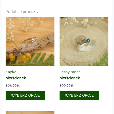
Podobne produkty
Łapka
Leśny mech
pierścionek
pierścionek
165,00
zł
190,00
zł
Ten
Ten
WYBIERZ OPCJE
WYBIERZ OPCJE
produkt
produkt
ma
ma
wiele
wiele